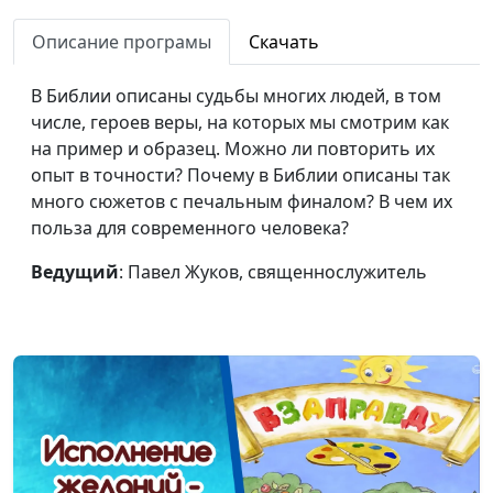
священнослужитель
Описание програмы
Скачать
Быть принципиальным
Павел Жуков,
#61
это хорошо?
священнослужитель
В Библии описаны судьбы многих людей, в том
числе, героев веры, на которых мы смотрим как
Единый Бог и нет иного
Павел Жуков,
#60
на пример и образец. Можно ли повторить их
священнослужитель
опыт в точности? Почему в Библии описаны так
Есть ли будущее у
Павел Жуков,
#59
много сюжетов с печальным финалом? В чем их
городов?
священнослужитель
польза для современного человека?
Почему нельзя ставить
Павел Жуков,
#58
Ведущий
: Павел Жуков, священнослужитель
Богу оценку
священнослужитель
Как утешает Слово
Павел Жуков,
#57
Божье?
священнослужитель
Вера и ожидание
Павел Жуков,
#56
второго пришествия
священнослужитель
Христа