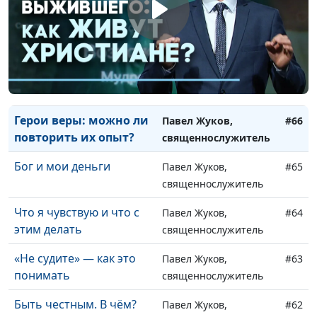
Как услышать Бога
Павел Жуков,
#68
священнослужитель
Мудрость и хитрость: в
Павел Жуков,
#67
чем разница?
священнослужитель
Герои веры: можно ли
Павел Жуков,
#66
повторить их опыт?
священнослужитель
Бог и мои деньги
Павел Жуков,
#65
священнослужитель
Что я чувствую и что с
Павел Жуков,
#64
этим делать
священнослужитель
«Не судите» — как это
Павел Жуков,
#63
понимать
священнослужитель
Быть честным. В чём?
Павел Жуков,
#62