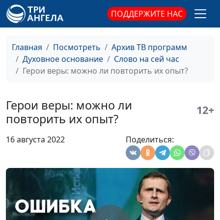
ПОДДЕРЖИТЕ НАС
Воздайте Богу славу
Виталий Киссер,
#75
священнослужитель
Главная
Посмотреть
Архив ТВ программ
Три основания иметь
Виталий Киссер,
#74
Духовное основание
Слово на сей час
мир в сердце
священнослужитель
Герои веры: можно ли повторить их опыт?
Вера без любви:
Виталий Киссер,
#73
причины и последствия
священнослужитель
Герои веры: можно ли
12+
Обыкновенное
Виталий Киссер,
#72
повторить их опыт?
христианство
священнослужитель
16 августа 2022
Поделиться:
Всё могу во Христе
Виталий Киссер,
#71
священнослужитель
Чудеса Божьи: верить
Виталий Киссер,
#70
или не верить?
священнослужитель
Я меняю мир и начинаю
Виталий Киссер,
#69
с себя
священнослужитель