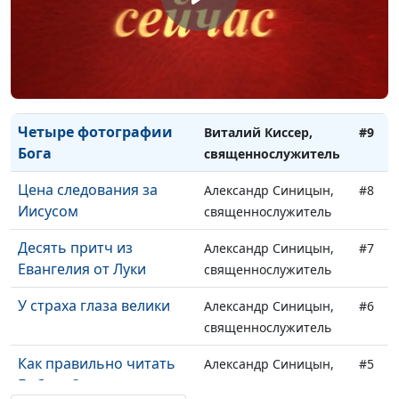
Не искушай Господа
Сергей Парфенов,
#11
священнослужитель
Семья, обреченная на
Виталий Киссер,
#10
счастье (первая часть)
священнослужитель
Четыре фотографии
Виталий Киссер,
#9
Бога
священнослужитель
Цена следования за
Александр Синицын,
#8
Иисусом
священнослужитель
Десять притч из
Александр Синицын,
#7
Евангелия от Луки
священнослужитель
У страха глаза велики
Александр Синицын,
#6
священнослужитель
Как правильно читать
Александр Синицын,
#5
Библию?
священнослужитель