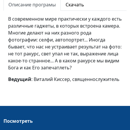
Описание програмы
Скачать
Как правильно
Александр Синицын,
#4
понимать слова
священнослужитель
В современном мире практически у каждого есть
человека?
различные гаджеты, в которых встроена камера.
Многие делают на них разного рода
Понять, простить и
Виталий Киссер,
#3
фотографии: селфи, автопортрет... Иногда
отпустить (вторая
священнослужитель
бывает, что нас не устраивает результат на фото:
часть)
не тот ракурс, свет упал не так, выражение лица
Понять, простить и
Виталий Киссер,
#2
какое-то странное... А в каком ракурсе мы видим
отпустить (первая
священнослужитель
Бога и как Его запечатлеть?
часть)
Ведущий
: Виталий Киссер, священнослужитель
Современное
Виталий Киссер,
#1
руководство к
священнослужитель
счастливой жизни
Посмотреть