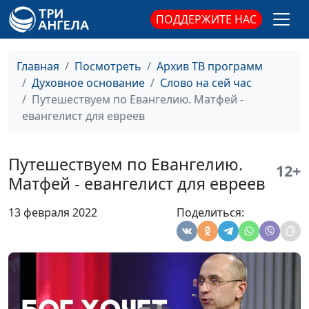
свобода от греха
священнослужитель
ПОДДЕРЖИТЕ НАС
Путешествуем по
Валерий Малышев,
#47
Евангелию. Духовная
Вениамин Дашкевич,
Главная
Посмотреть
Архив ТВ программ
жизнь по привычке
священнослужитель
Духовное основание
Слово на сей час
Путешествуем по Евангелию. Матфей -
Путешествуем по
Валерий Малышев,
#46
евангелист для евреев
Евангелию.
Вениамин Дашкевич,
Предательства в жизни
священнослужитель
Иисуса
Путешествуем по Евангелию.
12+
Матфей - евангелист для евреев
Путешествуем по
Валерий Малышев,
#45
Евангелию.
Вениамин Дашкевич,
13 февраля 2022
Поделиться:
Соответствуем ли мы
священнослужитель
ожиданиям?
Путешествуем по
Валерий Малышев,
#44
Евангелию. Верите ли
Вениамин Дашкевич,
Вы в чудеса?
священнослужитель