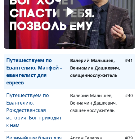
Путешествуем по
Валерий Малышев,
#43
Евангелию. Лука о
Вениамин Дашкевич,
Христе послужившем
священнослужитель
Путешествуем по
Валерий Малышев,
#42
Евангелию. Понять
Вениамин Дашкевич,
Христа
священнослужитель
Путешествуем по
Валерий Малышев,
#41
Евангелию. Матфей -
Вениамин Дашкевич,
евангелист для
священнослужитель
евреев
Путешествуем по
Валерий Малышев,
#40
Евангелию.
Вениамин Дашкевич,
Рождественская
священнослужитель
история: Бог приходит
к нам
Величайшее благо для
Артем Таварян,
#39