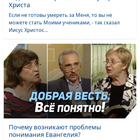
Христа
часть)
Если не готовы умереть за Меня, то вы не
Современное
Виталий Киссер,
#1
можете стать Моими учениками, - так сказал
руководство к
священнослужитель
Иисус Христос...
счастливой жизни
Почему возникают проблемы
понимания Евангелия?