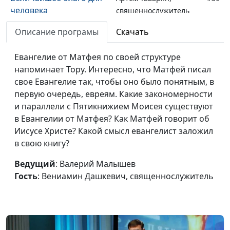
человека
священнослужитель
Почему и зачем мы
Описание програмы
Скачать
Артем Таварян,
#38
делаем добрые дела?
священнослужитель
Евангелие от Матфея по своей структуре
Отверженность: люди
Андрей Довгель,
#37
напоминает Тору. Интересно, что Матфей писал
отвергают, Бог
священнослужитель
свое Евангелие так, чтобы оно было понятным, в
принимает
первую очередь, евреям. Какие закономерности
и параллели с Пятикнижием Моисея существуют
Песнь Песней о любви
Андрей Довгель,
#36
в Евангелии от Матфея? Как Матфей говорит об
священнослужитель
Иисусе Христе? Какой смысл евангелист заложил
в свою книгу?
Жить достойно -
Андрей Довгель,
#35
умереть достойно
священнослужитель
Ведущий
: Валерий Малышев
Гость
: Вениамин Дашкевич, священнослужитель
Живая вера
Андрей Довгель,
#34
священнослужитель
Крест Иисуса Христа
Андрей Довгель,
#33
священнослужитель