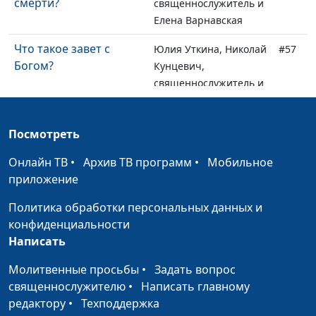
смерти?
священнослужитель и
Елена Варнавская
Что такое завет с
Юлия Уткина, Николай
#57
Богом?
Кунцевич,
священнослужитель и
Елена Варнавская
Что может быть
Юлия Уткина, Николай
#56
Посмотреть
причиной ненависти к
Кунцевич,
Онлайн ТВ
Иисусу Христу?
•
Архив ТВ программ
•
Мобильное
священнослужитель и
приложение
Елена Варнавская
Политика обработки персональных данных и
Какой грех Бог не
Юлия Уткина, Николай
#55
конфиденциальности
прощает?
Кунцевич,
Написать
священнослужитель и
Елена Варнавская
Молитвенные просьбы
•
Задать вопрос
священнослужителю
•
Написать главному
Как нам быть при
Юлия Уткина, Николай
#54
редактору
•
Техподдержка
встрече с Богом?
Кунцевич,