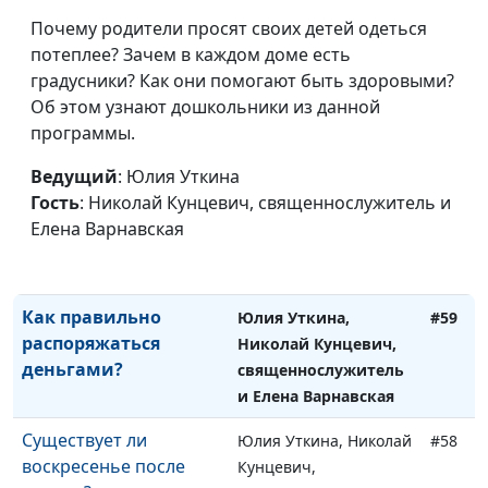
последнем времени
Кунцевич,
Почему родители просят своих детей одеться
священнослужитель и
потеплее? Зачем в каждом доме есть
Елена Варнавская
градусники? Как они помогают быть здоровыми?
Почему не известна
Юлия Уткина, Николай
#61
Об этом узнают дошкольники из данной
дата последнего
Кунцевич,
программы.
времени и конца
священнослужитель
света?
Ведущий
: Юлия Уткина
Гость
: Николай Кунцевич, священнослужитель и
Какие признаки
Юлия Уткина, Николай
#60
Елена Варнавская
последних времен?
Кунцевич,
священнослужитель
Как правильно
Юлия Уткина,
#59
распоряжаться
Николай Кунцевич,
деньгами?
священнослужитель
и Елена Варнавская
Существует ли
Юлия Уткина, Николай
#58
воскресенье после
Кунцевич,