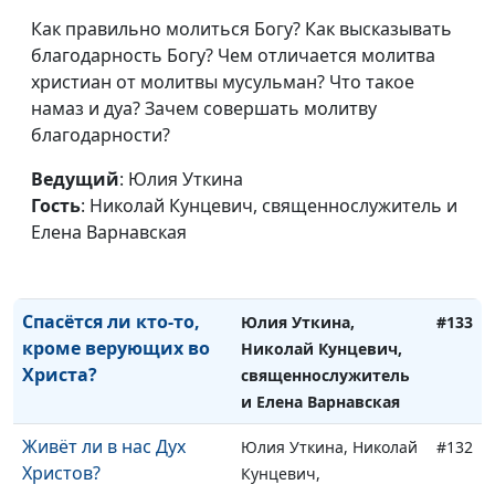
Что делает верующих
Юлия Уткина, Николай
#136
бесстрашными
Как правильно молиться Богу? Как высказывать
Кунцевич,
благодарность Богу? Чем отличается молитва
священнослужитель
христиан от молитвы мусульман? Что такое
Чего боятся
Юлия Уткина, Николай
#135
намаз и дуа? Зачем совершать молитву
христиане?
Кунцевич,
благодарности?
священнослужитель
Ведущий
: Юлия Уткина
Чудеса Святого Духа и
Юлия Уткина, Николай
#134
Гость
: Николай Кунцевич, священнослужитель и
финансы
Кунцевич,
Елена Варнавская
священнослужитель и
Елена Варнавская
Спасётся ли кто-то,
Юлия Уткина,
#133
кроме верующих во
Николай Кунцевич,
Христа?
священнослужитель
и Елена Варнавская
Живёт ли в нас Дух
Юлия Уткина, Николай
#132
Христов?
Кунцевич,