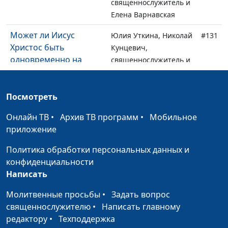
священнослужитель и
Елена Варнавская
Может ли Иисус
Юлия Уткина, Николай
#131
Христос быть
Кунцевич,
одновременно на
священнослужитель и
небе и на Земле?
Елена Варнавская
Как немощный
Юлия Уткина, Николай
#130
Посмотреть
человек может быть
Кунцевич,
Онлайн ТВ
сильным?
•
Архив ТВ программ
•
Мобильное
священнослужитель и
приложение
Елена Варнавская
Политика обработки персональных данных и
Благодаря чему
Юлия Уткина, Николай
#129
конфиденциальности
можно вернуть
Кунцевич,
Написать
здоровье?
священнослужитель и
Елена Варнавская
Молитвенные просьбы
•
Задать вопрос
священнослужителю
•
Написать главному
Имейте дерзновение
Юлия Уткина, Николай
#128
редактору
•
Техподдержка
молиться об
Кунцевич,