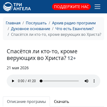
в исполнении Божьих
Кунцевич,
ПОДДЕРЖИТЕ НАС
обетований?
священнослужитель и
Елена Варнавская
Главная
Послушать
Архив радио программ
Каковы условия
Юлия Уткина, Николай
#139
Духовное основание
Что есть Евангелие?
исполнения Божьих
Кунцевич,
Спасётся ли кто-то, кроме верующих во Христа?
обетований в нашей
священнослужитель и
жизни?
Елена Варнавская
Спасётся ли кто-то, кроме
В чем конфликт веры и
Юлия Уткина, Николай
#138
верующих во Христа?
12+
религии?
Кунцевич,
священнослужитель и
21 мая 2026
Елена Варнавская
Легко или тяжело
Юлия Уткина, Николай
#137
нести свой крест?
Кунцевич,
священнослужитель и
Елена Варнавская
Описание програмы
Скачать