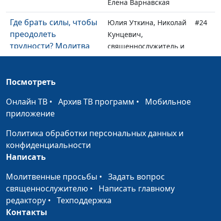
Елена Варнавская
Где брать силы, чтобы
Юлия Уткина, Николай
#24
преодолеть
Кунцевич,
трудности? Молитва
священнослужитель и
Отче Наш
Елена Варнавская
Вера, действующая
Юлия Уткина, Николай
#23
Посмотреть
любовью
Кунцевич,
Онлайн ТВ
•
Архив ТВ программ
•
Мобильное
священнослужитель и
приложение
Елена Варнавская
Политика обработки персональных данных и
Кто будет жить вечно?
Юлия Уткина, Николай
#22
конфиденциальности
Кунцевич,
Написать
священнослужитель и
Елена Варнавская
Молитвенные просьбы
•
Задать вопрос
священнослужителю
•
Написать главному
Верую, помоги моему
Юлия Уткина, Николай
#21
редактору
•
Техподдержка
неверию
Кунцевич,
Контакты
священнослужитель и