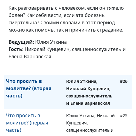
Елена Варнавская
Как разговаривать с человеком, если он тяжело
Какие бывают духи?
Юлия Уткина, Николай
#28
болен? Как себя вести, если эта болезнь
Кунцевич,
смертельна? Своими словами в этот период
священнослужитель и
можно как помочь, так и причинить страдание.
Елена Варнавская
Ведущий
: Юлия Уткина
Как правильно
Юлия Уткина, Николай
#27
Гость
: Николай Кунцевич, священнослужитель и
молиться?
Кунцевич,
Елена Варнавская
священнослужитель и
Елена Варнавская
Что просить в
Юлия Уткина,
#26
молитве? (вторая
Николай Кунцевич,
часть)
священнослужитель
и Елена Варнавская
Что просить в
Юлия Уткина, Николай
#25
молитве? (первая
Кунцевич,
часть)
священнослужитель и