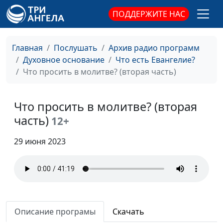
ПОДДЕРЖИТЕ НАС
Показное
Юлия Уткина, Николай
#32
благочестие. Как
Кунцевич,
раскаяться?
священнослужитель и
Главная
Послушать
Архив радио программ
Елена Варнавская
Духовное основание
Что есть Евангелие?
Что просить в молитве? (вторая часть)
Слова, повторенные
Юлия Уткина, Николай
#31
10 раз
Кунцевич,
священнослужитель и
Что просить в молитве? (вторая
Елена Варнавская
часть)
12+
Горе вам!
Юлия Уткина, Николай
#30
29 июня 2023
Кунцевич,
священнослужитель и
Елена Варнавская
Сверхъестественный
Юлия Уткина, Николай
#29
духовный мир, как он
Кунцевич,
на нас влияет?
Описание програмы
Скачать
священнослужитель и