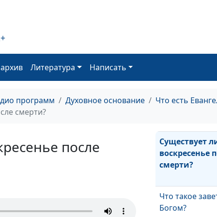
дата последне
времени и кон
света?
2+
Какие признак
последних вре
оархив
Литература
Написать
Как правильно
распоряжатьс
адио программ
Духовное основание
Что есть Еванге
деньгами?
сле смерти?
Существует л
кресенье после
воскресенье п
смерти?
Что такое заве
Богом?