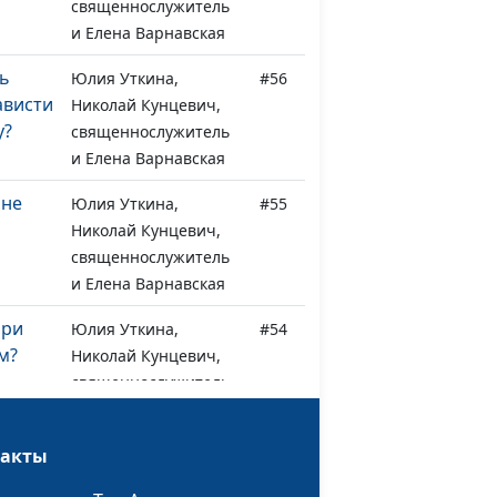
священнослужитель
и Елена Варнавская
ть
Юлия Уткина,
#56
ависти
Николай Кунцевич,
у?
священнослужитель
и Елена Варнавская
 не
Юлия Уткина,
#55
Николай Кунцевич,
священнослужитель
и Елена Варнавская
при
Юлия Уткина,
#54
м?
Николай Кунцевич,
священнослужитель
и Елена Варнавская
ть
такты
Юлия Уткина,
#53
Николай Кунцевич,