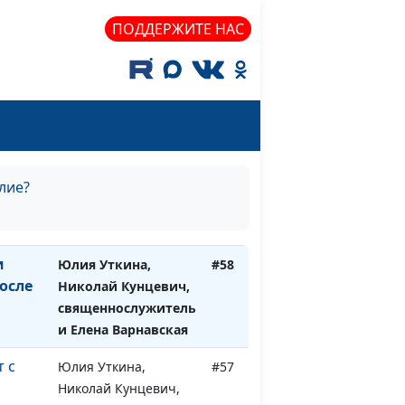
го
Николай Кунцевич,
ца
священнослужитель
ПОДДЕРЖИТЕ НАС
и
Юлия Уткина,
#60
мен?
Николай Кунцевич,
священнослужитель
Юлия Уткина,
#59
я
Николай Кунцевич,
лие?
священнослужитель
и Елена Варнавская
и
Юлия Уткина,
#58
осле
Николай Кунцевич,
священнослужитель
и Елена Варнавская
т с
Юлия Уткина,
#57
Николай Кунцевич,