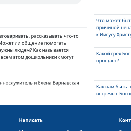
Что может бы
ь
причиной нен
к Иисусу Христ
зговаривать, рассказывать что-то
 Может ли общение помогать
нужны людям? Как называется
Какой грех Бог
о всем этом дошкольники смогут
прощает?
еннослужитель и Елена Варнавская
Как нам быть 
встрече с Бого
Как не потеря
Написать
Кон
жизнь?