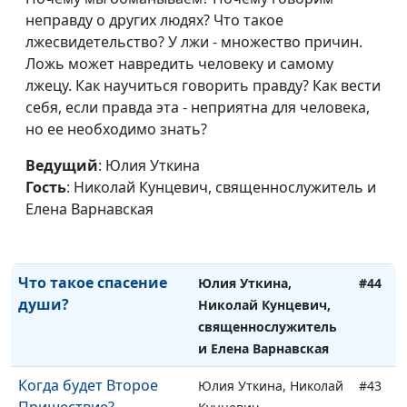
неправду о других людях? Что такое
священнослужитель и
лжесвидетельство? У лжи - множество причин.
Елена Варнавская
Ложь может навредить человеку и самому
Как правильно
Юлия Уткина, Николай
#46
лжецу. Как научиться говорить правду? Как вести
молиться в последние
Кунцевич,
себя, если правда эта - неприятна для человека,
времена?
священнослужитель и
но ее необходимо знать?
Елена Варнавская
Ведущий
: Юлия Уткина
Как можно молиться и
Юлия Уткина, Николай
#45
Гость
: Николай Кунцевич, священнослужитель и
не унывать в трудные
Кунцевич,
Елена Варнавская
времена?
священнослужитель и
Елена Варнавская
Что такое спасение
Юлия Уткина,
#44
души?
Николай Кунцевич,
священнослужитель
и Елена Варнавская
Когда будет Второе
Юлия Уткина, Николай
#43