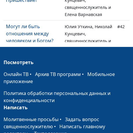
Пришествие?
Кунцевич,
священнослужитель и
Елена Варнавская
Могут ли быть
Юлия Уткина, Николай
#42
отношения между
Кунцевич,
человеком и Богом?
священнослужитель и
Елена Варнавская
Как спастись от греха -
Юлия Уткина, Николай
#41
Посмотреть
своего и чужого?
Кунцевич,
Онлайн ТВ
•
Архив ТВ программ
•
Мобильное
священнослужитель и
приложение
Елена Варнавская
Политика обработки персональных данных и
Сколько раз можно
Юлия Уткина, Николай
#40
конфиденциальности
простить человека?
Кунцевич,
Написать
священнослужитель и
Елена Варнавская
Молитвенные просьбы
•
Задать вопрос
священнослужителю
•
Написать главному
В чем надо каяться
Юлия Уткина, Николай
#39