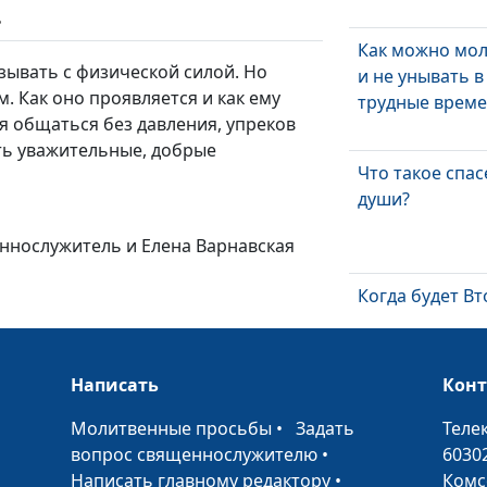
ь
Как можно мо
зывать с физической силой. Но
и не унывать в
. Как оно проявляется и как ему
трудные време
я общаться без давления, упреков
ть уважительные, добрые
Что такое спа
души?
еннослужитель и Елена Варнавская
Когда будет В
Пришествие?
Написать
Кон
Могут ли быть
•
Молитвенные просьбы
•
Задать
Теле
отношения ме
вопрос священнослужителю
•
6030
человеком и Б
Написать главному редактору
•
Комс