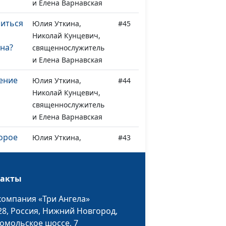
и Елена Варнавская
литься
Юлия Уткина,
#45
Николай Кунцевич,
на?
священнослужитель
и Елена Варнавская
сение
Юлия Уткина,
#44
Николай Кунцевич,
священнослужитель
и Елена Варнавская
торое
Юлия Уткина,
#43
Николай Кунцевич,
священнослужитель
и Елена Варнавская
такты
Юлия Уткина,
#42
компания «Три Ангела»
жду
Николай Кунцевич,
28,
Россия, Нижний Новгород,
огом?
священнослужитель
омольское шоссе, 7