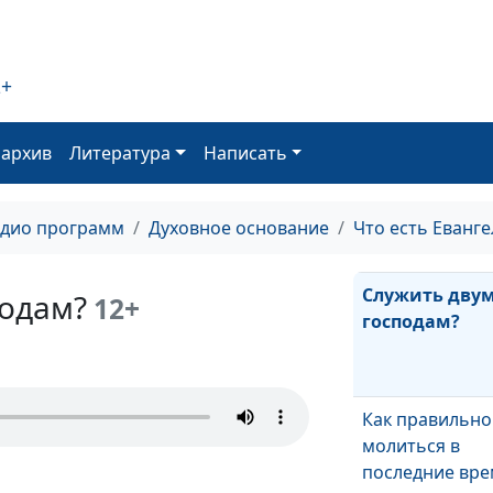
Как нам прозр
2+
оархив
Литература
Написать
Что будет нам?
ждет награда?
адио программ
Духовное основание
Что есть Еванге
Служить дву
подам?
12+
господам?
Как правильно
молиться в
последние вре