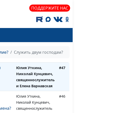
и Елена Варнавская
ПОДДЕРЖИТЕ НАС
еть?
Юлия Уткина,
#49
Николай Кунцевич,
священнослужитель
и Елена Варнавская
 Кого
Юлия Уткина,
#48
Николай Кунцевич,
священнослужитель
лие?
Служить двум господам?
и Елена Варнавская
м
Юлия Уткина,
#47
Николай Кунцевич,
священнослужитель
и Елена Варнавская
Юлия Уткина,
#46
Николай Кунцевич,
мена?
священнослужитель