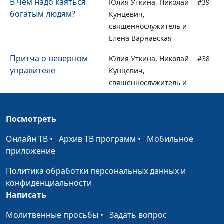
В чем надо каяться
Юлия Уткина, Николай
#39
богатым людям?
Кунцевич,
священнослужитель и
Елена Варнавская
Притча о неверном
Юлия Уткина, Николай
#38
управителе
Кунцевич,
священнослужитель и
Елена Варнавская
Притча о блудном
Юлия Уткина, Николай
#37
Посмотреть
сыне
Кунцевич,
Онлайн ТВ
•
Архив ТВ программ
•
Мобильное
священнослужитель и
приложение
Елена Варнавская
Политика обработки персональных данных и
Так ли плохо быть
Юлия Уткина, Николай
#36
конфиденциальности
грешником
Кунцевич,
Написать
священнослужитель и
Елена Варнавская
Молитвенные просьбы
•
Задать вопрос