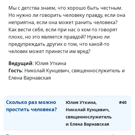
Когда будет Второе
Юлия Уткина, Николай
#43
Пришествие?
Мы с детства знаем, что хорошо быть честным.
Кунцевич,
Но нужно ли говорить человеку правду, если она
священнослужитель и
неприятна, если она может ранить человека?
Елена Варнавская
Как вести себя, если при нас о ком-то говорят
Могут ли быть
Юлия Уткина, Николай
#42
плохо, но это является правдой? Нужно ли
отношения между
Кунцевич,
предупреждать других о том, что какой-то
человеком и Богом?
священнослужитель и
человек может принести им вред?
Елена Варнавская
Ведущий
: Юлия Уткина
Как спастись от греха -
Юлия Уткина, Николай
#41
Гость
: Николай Кунцевич, священнослужитель и
своего и чужого?
Кунцевич,
Елена Варнавская
священнослужитель и
Елена Варнавская
Сколько раз можно
Юлия Уткина,
#40
простить человека?
Николай Кунцевич,
священнослужитель
и Елена Варнавская