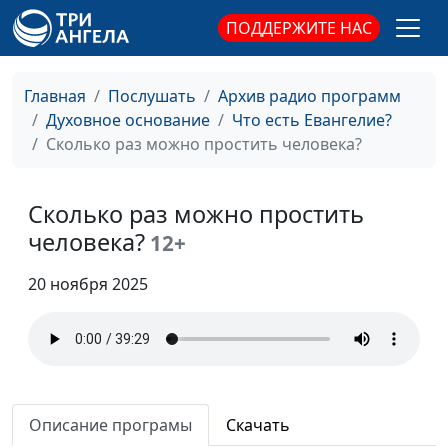
господам?
Кунцевич,
ПОДДЕРЖИТЕ НАС
священнослужитель и
Елена Варнавская
Главная
Послушать
Архив радио программ
Как правильно
Юлия Уткина, Николай
#46
Духовное основание
Что есть Евангелие?
молиться в последние
Кунцевич,
Сколько раз можно простить человека?
времена?
священнослужитель и
Елена Варнавская
Сколько раз можно простить
Как можно молиться и
Юлия Уткина, Николай
#45
человека?
12+
не унывать в трудные
Кунцевич,
времена?
священнослужитель и
20 ноября 2025
Елена Варнавская
Что такое спасение
Юлия Уткина, Николай
#44
души?
Кунцевич,
священнослужитель и
Елена Варнавская
Описание програмы
Скачать