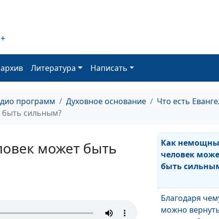
Христа?
Живёт ли в нас
2+
Христов?
оархив
Литература
Написать
Может ли Иису
Христос быть
адио программ
Духовное основание
Что есть Еванге
одновременно
 быть сильным?
небе и на Земл
Как немощн
овек может быть
человек мож
быть сильны
Благодаря чем
можно вернут