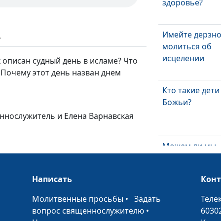
здоровье?
Имейте дерзн
ь
молиться об
исцелении
к описан судный день в исламе? Что
 Почему этот день назван днем
Кто такие дети
Божьи?
еннослужитель и Елена Варнавская
Можем ли мы
противиться Д
Святому?
Написать
Кон
•
Молитвенные просьбы
•
Задать
Теле
Что Дух Свято
вопрос священнослужителю
•
6030
делает с чело