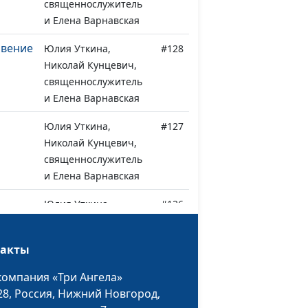
священнослужитель
и Елена Варнавская
овение
Юлия Уткина,
#128
Николай Кунцевич,
священнослужитель
и Елена Варнавская
Юлия Уткина,
#127
Николай Кунцевич,
священнослужитель
и Елена Варнавская
Юлия Уткина,
#126
уху
Николай Кунцевич,
священнослужитель
такты
и Елена Варнавская
компания «Три Ангела»
й
Юлия Уткина,
#125
28,
Россия, Нижний Новгород,
веком?
Николай Кунцевич,