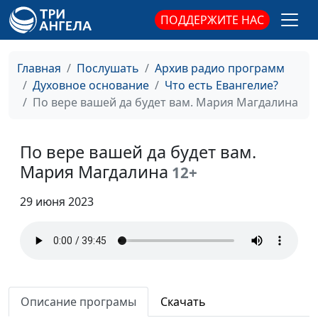
Отче Наш
Елена Варнавская
ПОДДЕРЖИТЕ НАС
Вера, действующая
Юлия Уткина,
#23
любовью
Николай Кунцевич,
священнослужитель и
Главная
Послушать
Архив радио программ
Елена Варнавская
Духовное основание
Что есть Евангелие?
По вере вашей да будет вам. Мария Магдалина
Кто будет жить вечно?
Юлия Уткина,
#22
Николай Кунцевич,
священнослужитель и
По вере вашей да будет вам.
Елена Варнавская
Мария Магдалина
12+
Верую, помоги моему
Юлия Уткина,
#21
29 июня 2023
неверию
Николай Кунцевич,
священнослужитель и
Елена Варнавская
Цена следования за
Юлия Уткина,
#20
Христом
Николай Кунцевич,
Описание програмы
Скачать
священнослужитель и