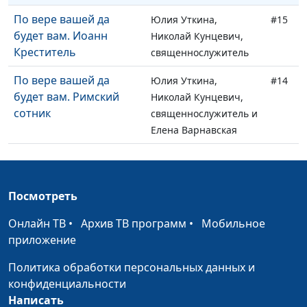
По вере вашей да
Юлия Уткина,
#15
будет вам. Иоанн
Николай Кунцевич,
Креститель
священнослужитель
По вере вашей да
Юлия Уткина,
#14
будет вам. Римский
Николай Кунцевич,
сотник
священнослужитель и
Елена Варнавская
Как возлюбить врага?
Юлия Уткина,
#13
Делать добро вопреки
Николай Кунцевич,
священнослужитель и
Посмотреть
Елена Варнавская
Онлайн ТВ
•
Архив ТВ программ
•
Мобильное
Блаженны нищие
Юлия Уткина,
#12
приложение
духом. Первый рецепт
Николай Кунцевич,
Политика обработки персональных данных и
счастья
священнослужитель и
конфиденциальности
Елена Варнавская
Написать