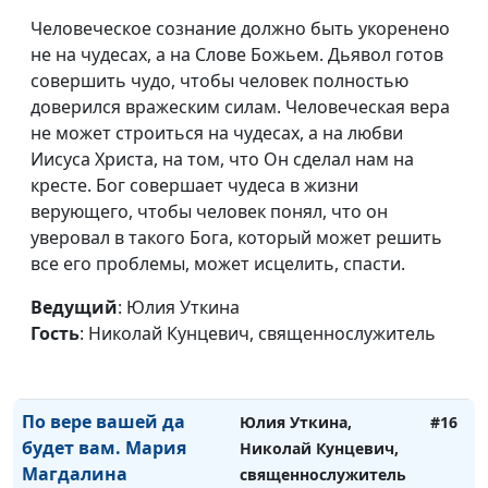
Елена Варнавская
Человеческое сознание должно быть укоренено
Жизнь и смерть души
не на чудесах, а на Слове Божьем. Дьявол готов
Юлия Уткина,
#19
совершить чудо, чтобы человек полностью
Николай Кунцевич,
доверился вражеским силам. Человеческая вера
священнослужитель и
не может строиться на чудесах, а на любви
Елена Варнавская
Иисуса Христа, на том, что Он сделал нам на
Апостолы Христа.
Юлия Уткина,
#18
кресте. Бог совершает чудеса в жизни
Служение учеников
Николай Кунцевич,
верующего, чтобы человек понял, что он
Иисуса
священнослужитель и
уверовал в такого Бога, который может решить
Елена Варнавская
все его проблемы, может исцелить, спасти.
Что Бог хочет от
Юлия Уткина,
#17
Ведущий
: Юлия Уткина
человека?
Николай Кунцевич,
Гость
: Николай Кунцевич, священнослужитель
священнослужитель и
Елена Варнавская
По вере вашей да
Юлия Уткина,
#16
будет вам. Мария
Николай Кунцевич,
Магдалина
священнослужитель