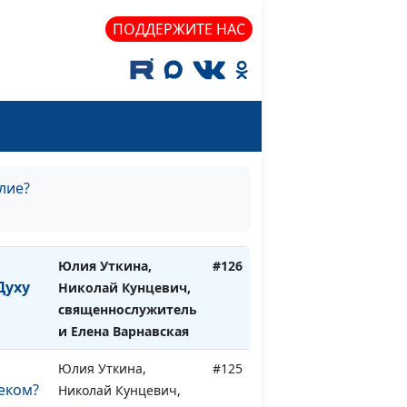
священнослужитель
и Елена Варнавская
ПОДДЕРЖИТЕ НАС
овение
Юлия Уткина,
#128
Николай Кунцевич,
священнослужитель
и Елена Варнавская
Юлия Уткина,
#127
Николай Кунцевич,
лие?
священнослужитель
и Елена Варнавская
ы
Юлия Уткина,
#126
Духу
Николай Кунцевич,
священнослужитель
и Елена Варнавская
й
Юлия Уткина,
#125
веком?
Николай Кунцевич,