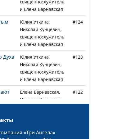
священнослужитель
и Елена Варнавская
тым
Юлия Уткина,
#124
Николай Кунцевич,
священнослужитель
и Елена Варнавская
о Духа
Юлия Уткина,
#123
Николай Кунцевич,
священнослужитель
и Елена Варнавская
кают
Елена Варнавская,
#122
Николай Кунцевич,
священнослужитель
и Юлия Уткина
такты
Елена Варнавская,
#121
компания «Три Ангела»
сто
Николай Кунцевич,