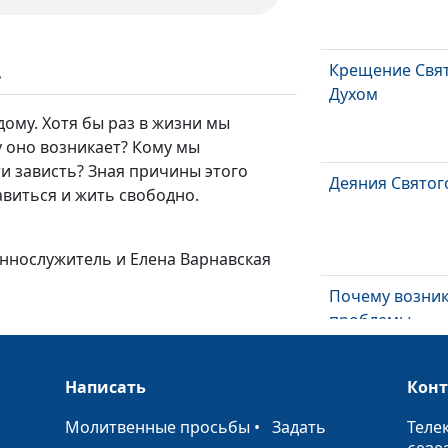
Крещение Свя
ь
Духом
дому. Хотя бы раз в жизни мы
у оно возникает? Кому мы
и зависть? Зная причины этого
Деяния Святог
авиться и жить свободно.
еннослужитель и Елена Варнавская
Почему возни
проблемы
понимания
Евангелия?
Написать
Кон
Является ли
•
Молитвенные просьбы
•
Задать
Теле
Евангелие про