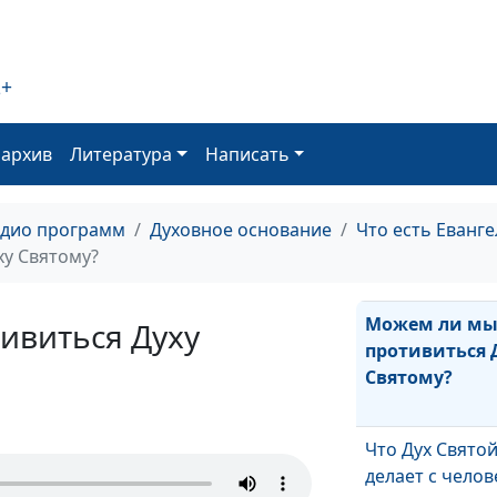
здоровье?
Имейте дерзн
2+
молиться об
исцелении
оархив
Литература
Написать
Кто такие дети
Божьи?
адио программ
Духовное основание
Что есть Еванге
у Святому?
Можем ли м
ивиться Духу
противиться 
Святому?
Что Дух Свято
делает с чело