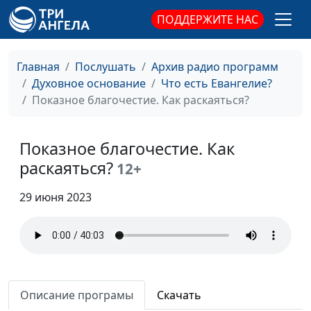
ПОДДЕРЖИТЕ НАС
Притча о неверном
Юлия Уткина, Николай
#38
управителе
Кунцевич,
священнослужитель и
Главная
Послушать
Архив радио программ
Елена Варнавская
Духовное основание
Что есть Евангелие?
Показное благочестие. Как раскаяться?
Притча о блудном
Юлия Уткина, Николай
#37
сыне
Кунцевич,
священнослужитель и
Показное благочестие. Как
Елена Варнавская
раскаяться?
12+
Так ли плохо быть
Юлия Уткина, Николай
#36
29 июня 2023
грешником
Кунцевич,
священнослужитель и
Елена Варнавская
Высокомерие
Юлия Уткина, Николай
#35
религиозных людей
Кунцевич,
Описание програмы
Скачать
священнослужитель и