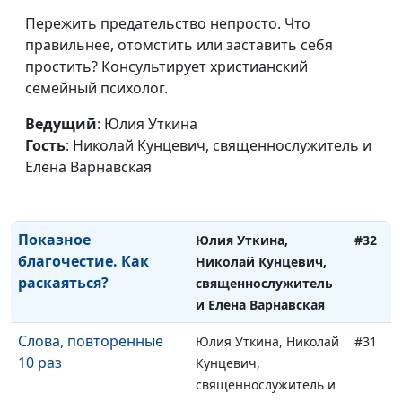
Елена Варнавская
Пережить предательство непросто. Что
Кто не войдёт в жизнь
Юлия Уткина, Николай
#34
правильнее, отомстить или заставить себя
вечную?
Кунцевич,
простить? Консультирует христианский
священнослужитель и
семейный психолог.
Елена Варнавская
Ведущий
: Юлия Уткина
Показное
Юлия Уткина, Николай
#33
Гость
: Николай Кунцевич, священнослужитель и
благочестие.
Кунцевич,
Елена Варнавская
Исцеление в субботу
священнослужитель и
Елена Варнавская
Показное
Юлия Уткина,
#32
благочестие. Как
Николай Кунцевич,
раскаяться?
священнослужитель
и Елена Варнавская
Слова, повторенные
Юлия Уткина, Николай
#31
10 раз
Кунцевич,
священнослужитель и