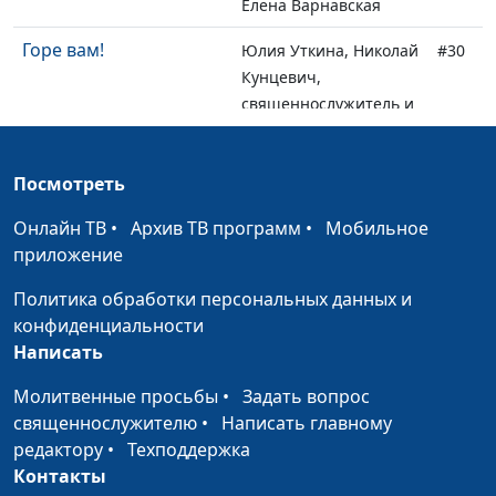
Елена Варнавская
Горе вам!
Юлия Уткина, Николай
#30
Кунцевич,
священнослужитель и
Елена Варнавская
Сверхъестественный
Юлия Уткина, Николай
#29
Посмотреть
духовный мир, как он
Кунцевич,
Онлайн ТВ
на нас влияет?
•
Архив ТВ программ
•
Мобильное
священнослужитель и
приложение
Елена Варнавская
Политика обработки персональных данных и
Какие бывают духи?
Юлия Уткина, Николай
#28
конфиденциальности
Кунцевич,
Написать
священнослужитель и
Елена Варнавская
Молитвенные просьбы
•
Задать вопрос
священнослужителю
•
Написать главному
Как правильно
Юлия Уткина, Николай
#27
редактору
•
Техподдержка
молиться?
Кунцевич,
Контакты
священнослужитель и