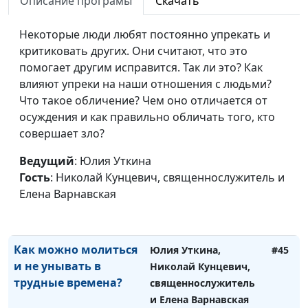
Описание програмы
Скачать
Что будет нам? Кого
Юлия Уткина, Николай
#48
ждет награда?
Некоторые люди любят постоянно упрекать и
Кунцевич,
критиковать других. Они считают, что это
священнослужитель и
помогает другим исправится. Так ли это? Как
Елена Варнавская
влияют упреки на наши отношения с людьми?
Служить двум
Юлия Уткина, Николай
#47
Что такое обличение? Чем оно отличается от
господам?
Кунцевич,
осуждения и как правильно обличать того, кто
священнослужитель и
совершает зло?
Елена Варнавская
Ведущий
: Юлия Уткина
Как правильно
Юлия Уткина, Николай
#46
Гость
: Николай Кунцевич, священнослужитель и
молиться в последние
Кунцевич,
Елена Варнавская
времена?
священнослужитель и
Елена Варнавская
Как можно молиться
Юлия Уткина,
#45
и не унывать в
Николай Кунцевич,
трудные времена?
священнослужитель
и Елена Варнавская