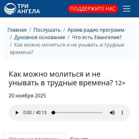
Для чего людям такой
Юлия Уткина, Николай
#52
ПОДДЕРЖИТЕ НАС
дар, как деньги?
Кунцевич,
священнослужитель и
Елена Варнавская
Главная
Послушать
Архив радио программ
Духовное основание
Что есть Евангелие?
Спасешься ты и твоя
Юлия Уткина, Николай
#51
Как можно молиться и не унывать в трудные
семья
Кунцевич,
времена?
священнослужитель и
Елена Варнавская
Как можно молиться и не
Что такое обращение
Юлия Уткина, Николай
#50
унывать в трудные времена?
12+
к Богу?
Кунцевич,
священнослужитель и
20 ноября 2025
Елена Варнавская
Как нам прозреть?
Юлия Уткина, Николай
#49
Кунцевич,
священнослужитель и
Елена Варнавская