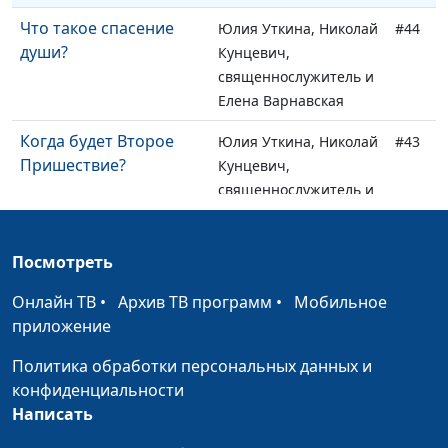
Что такое спасение
Юлия Уткина, Николай
#44
души?
Кунцевич,
священнослужитель и
Елена Варнавская
Когда будет Второе
Юлия Уткина, Николай
#43
Пришествие?
Кунцевич,
священнослужитель и
Елена Варнавская
Могут ли быть
Юлия Уткина, Николай
#42
Посмотреть
отношения между
Кунцевич,
Онлайн ТВ
человеком и Богом?
•
Архив ТВ программ
•
Мобильное
священнослужитель и
приложение
Елена Варнавская
Политика обработки персональных данных и
Как спастись от греха -
Юлия Уткина, Николай
#41
конфиденциальности
своего и чужого?
Кунцевич,
Написать
священнослужитель и
Елена Варнавская