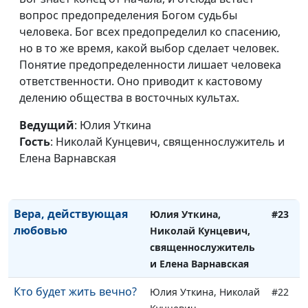
часть)
вопрос предопределения Богом судьбы
священнослужитель и
человека. Бог всех предопределил ко спасению,
Елена Варнавская
но в то же время, какой выбор сделает человек.
Что просить в
Юлия Уткина, Николай
#25
Понятие предопределенности лишает человека
молитве? (первая
Кунцевич,
ответственности. Оно приводит к кастовому
часть)
священнослужитель и
делению общества в восточных культах.
Елена Варнавская
Ведущий
: Юлия Уткина
Где брать силы, чтобы
Юлия Уткина, Николай
#24
Гость
: Николай Кунцевич, священнослужитель и
преодолеть
Кунцевич,
Елена Варнавская
трудности? Молитва
священнослужитель и
Отче Наш
Елена Варнавская
Вера, действующая
Юлия Уткина,
#23
любовью
Николай Кунцевич,
священнослужитель
и Елена Варнавская
Кто будет жить вечно?
Юлия Уткина, Николай
#22