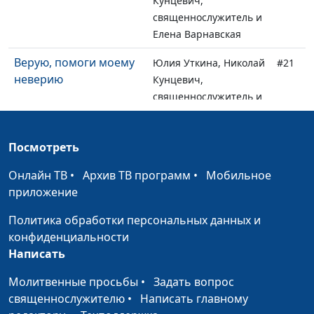
Кунцевич,
священнослужитель и
Елена Варнавская
Верую, помоги моему
Юлия Уткина, Николай
#21
неверию
Кунцевич,
священнослужитель и
Елена Варнавская
Цена следования за
Юлия Уткина, Николай
#20
Посмотреть
Христом
Кунцевич,
Онлайн ТВ
•
Архив ТВ программ
•
Мобильное
священнослужитель и
приложение
Елена Варнавская
Политика обработки персональных данных и
Жизнь и смерть души
Юлия Уткина, Николай
#19
конфиденциальности
Кунцевич,
Написать
священнослужитель и
Елена Варнавская
Молитвенные просьбы
•
Задать вопрос
священнослужителю
•
Написать главному
Апостолы Христа.
Юлия Уткина, Николай
#18