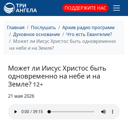
В чем конфликт веры и
Юлия Уткина, Николай
#138
ПОДДЕРЖИТЕ НАС
религии?
Кунцевич,
священнослужитель и
Главная
Послушать
Архив радио программ
Елена Варнавская
Духовное основание
Что есть Евангелие?
Легко или тяжело
Юлия Уткина, Николай
#137
Может ли Иисус Христос быть одновременно
нести свой крест?
Кунцевич,
на небе и на Земле?
священнослужитель и
Елена Варнавская
Может ли Иисус Христос быть
Что делает верующих
Юлия Уткина, Николай
#136
одновременно на небе и на
бесстрашными
Кунцевич,
Земле?
12+
священнослужитель
21 мая 2026
Чего боятся
Юлия Уткина, Николай
#135
христиане?
Кунцевич,
священнослужитель
Чудеса Святого Духа и
Юлия Уткина, Николай
#134