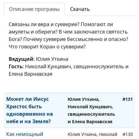
финансы
Кунцевич,
Описание програмы
Скачать
священнослужитель и
Елена Варнавская
Связаны ли вера и суеверие? Помогают ли
Спасётся ли кто-то,
Юлия Уткина, Николай
#133
амулеты и обереги? В чем заключается святость
кроме верующих во
Кунцевич,
Бога? Почему суеверие бессмысленно и опасно?
Христа?
священнослужитель и
Что говорит Коран о суеверии?
Елена Варнавская
Ведущий
: Юлия Уткина
Живёт ли в нас Дух
Юлия Уткина, Николай
#132
Гость
: Николай Кунцевич, священнослужитель и
Христов?
Кунцевич,
Елена Варнавская
священнослужитель и
Елена Варнавская
Может ли Иисус
Юлия Уткина,
#131
Христос быть
Николай Кунцевич,
одновременно на
священнослужитель
небе и на Земле?
и Елена Варнавская
Как немощный
Юлия Уткина, Николай
#130