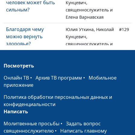
человек может быть
Кунцевич,
сильным?
священнослужитель и
Елена Варнавская
Благодаря чему
Юлия Уткина, Николай
#129
можно вернуть
Кунцевич,
здоровье?
священнослужитель и
Елена Варнавская
Имейте дерзновение
Юлия Уткина, Николай
#128
Посмотреть
молиться об
Кунцевич,
Онлайн ТВ
исцелении
•
Архив ТВ программ
•
Мобильное
священнослужитель и
приложение
Елена Варнавская
Политика обработки персональных данных и
Кто такие дети Божьи?
Юлия Уткина, Николай
#127
конфиденциальности
Кунцевич,
Написать
священнослужитель и
Елена Варнавская
Молитвенные просьбы
•
Задать вопрос
священнослужителю
•
Написать главному
Можем ли мы
Юлия Уткина, Николай
#126