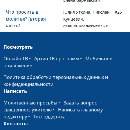
Елена Варнавская
Что просить в
Юлия Уткина, Николай
#26
молитве? (вторая
Кунцевич,
часть)
священнослужитель и
Елена Варнавская
Что просить в
Юлия Уткина, Николай
#25
Посмотреть
молитве? (первая
Кунцевич,
Онлайн ТВ
часть)
•
Архив ТВ программ
•
Мобильное
священнослужитель и
приложение
Елена Варнавская
Политика обработки персональных данных и
Где брать силы, чтобы
Юлия Уткина, Николай
#24
конфиденциальности
преодолеть
Кунцевич,
Написать
трудности? Молитва
священнослужитель и
Отче Наш
Елена Варнавская
Молитвенные просьбы
•
Задать вопрос
священнослужителю
•
Написать главному
Вера, действующая
Юлия Уткина, Николай
#23
редактору
•
Техподдержка
любовью
Кунцевич,
Контакты
священнослужитель и