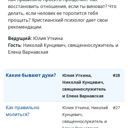
восстановить отношения, если ты виноват? Что
Горе вам!
Юлия Уткина, Николай
#30
делать, если человек ее торопится тебя
Кунцевич,
прощать? Христианский психолог дает свои
священнослужитель и
рекомендации.
Елена Варнавская
Ведущий
: Юлия Уткина
Сверхъестественный
Юлия Уткина, Николай
#29
Гость
: Николай Кунцевич, священнослужитель и
духовный мир, как он
Кунцевич,
Елена Варнавская
на нас влияет?
священнослужитель и
Елена Варнавская
Какие бывают духи?
Юлия Уткина,
#28
Николай Кунцевич,
священнослужитель
и Елена Варнавская
Как правильно
Юлия Уткина, Николай
#27
молиться?
Кунцевич,
священнослужитель и