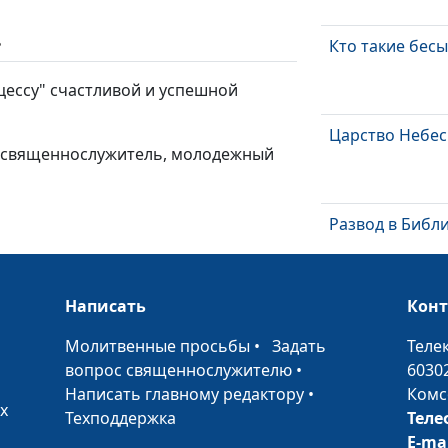
ь
Кто такие бесы
цессу" счастливой и успешной
Царство Небе
, священнослужитель, молодежный
Развод в Библ
Написать
Кон
«Меня ненавид
вас будут
•
Молитвенные просьбы
•
Задать
Теле
ненавидеть...»
вопрос священнослужителю
•
6030
Написать главному редактору
•
Комс
Истинная вера
х
Техподдержка
Теле
E-ma