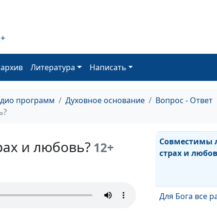
Крещение пок
смысл обряда
2+
Одобряет ли Б
войны?
оархив
Литература
Написать
Кто в доме хоз
адио программ
Духовное основание
Вопрос - Ответ
ь?
Совместимы 
рах и любовь?
12+
страх и любо
Для Бога все 