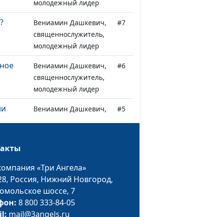
молодежный лидер
?
Вениамин Дашкевич,
#7
священнослужитель,
молодежный лидер
сное
Вениамин Дашкевич,
#6
священнослужитель,
молодежный лидер
ии
Вениамин Дашкевич,
#5
священнослужитель,
молодежный лидер
такты
ели и
Вениамин Дашкевич,
#4
священнослужитель,
компания «Три Ангела»
молодежный лидер
28,
Россия, Нижний Новгород,
омольское шоссе, 7
Вениамин Дашкевич,
#3
фон:
8 800 333-84-05
священнослужитель,
il:
mail@3angels.ru