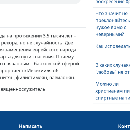
воскресение Х
Что значит не
преклоняйтесь
ь
чужое ярмо с
неверными?
а на протяжении 3,5 тысяч лет –
рекорд, но не случайность. Две
Как исповедать
ия замещения еврейского народа
арта для пути спасения. Почему
но связанным с банковской сферой
В каких случая
пророчеств Иезекииля об
"любовь" не от
итян, филистимлян, вавилонян.
Можно ли
 священнослужитель
христианам пи
спиртные напи
В каких случая
христианин им
право на повт
Написать
Кон