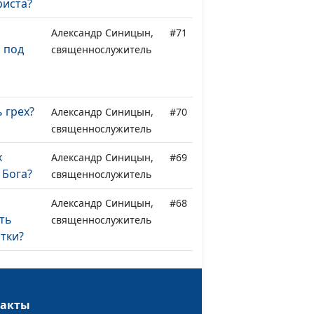
риста?
Александр Синицын,
#71
 под
священнослужитель
 грех?
Александр Синицын,
#70
священнослужитель
х
Александр Синицын,
#69
 Бога?
священнослужитель
Александр Синицын,
#68
ть
священнослужитель
тки?
х
Александр Синицын,
#67
еет
священнослужитель
орный
такты