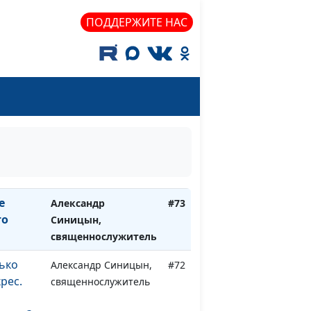
ПОДДЕРЖИТЕ НАС
исеи и
Александр Синицын,
#76
священнослужитель
лые
Александр Синицын,
#75
и.
священнослужитель
омский
Александр Синицын,
#74
священнослужитель
е
Александр
#73
то
Синицын,
священнослужитель
лько
Александр Синицын,
#72
крес.
священнослужитель