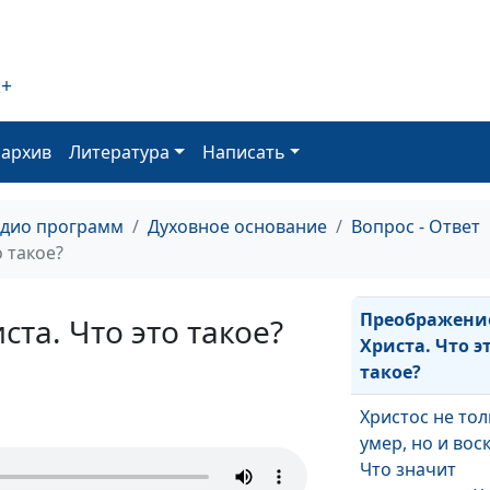
Кто такие фар
саддукеи?
2+
Большие и ма
пророки Библи
оархив
Литература
Написать
Почему их так
называют?
адио программ
Духовное основание
Вопрос - Ответ
Что такое сод
 такое?
грех?
Преображени
та. Что это такое?
Христа. Что э
такое?
Христос не то
умер, но и вос
Что значит