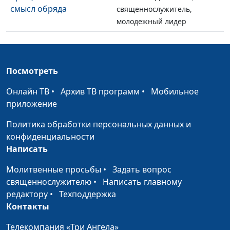
смысл обряда
священнослужитель,
молодежный лидер
Одобряет ли Бог
Вениамин Дашкевич,
#11
войны?
священнослужитель,
молодежный лидер
Посмотреть
Кто в доме хозяин?
Вениамин Дашкевич,
#10
Онлайн ТВ
•
Архив ТВ программ
•
Мобильное
священнослужитель,
приложение
молодежный лидер
Политика обработки персональных данных и
Совместимы ли страх и
Вениамин Дашкевич,
#9
конфиденциальности
любовь?
священнослужитель,
Написать
молодежный лидер
Молитвенные просьбы
•
Задать вопрос
Для Бога все равны
Вениамин Дашкевич,
#8
священнослужителю
•
Написать главному
священнослужитель,
редактору
•
Техподдержка
молодежный лидер
Контакты
Кто такие бесы?
Вениамин Дашкевич,
#7
Телекомпания «Три Ангела»