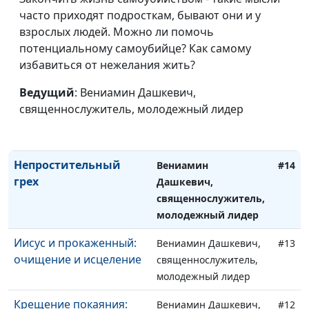
часто приходят подросткам, бывают они и у
молодежный лидер
взрослых людей. Можно ли помочь
Иов: причины
Вениамин Дашкевич,
#16
потенциальному самоубийце? Как самому
страданий
священнослужитель,
избавиться от нежелания жить?
молодежный лидер
Ведущий
: Вениамин Дашкевич,
Многоженство: норма
Вениамин Дашкевич,
#15
священнослужитель, молодежный лидер
ли это?
священнослужитель,
молодежный лидер
Непростительный
Вениамин
#14
грех
Дашкевич,
священнослужитель,
молодежный лидер
Иисус и прокаженный:
Вениамин Дашкевич,
#13
очищение и исцеление
священнослужитель,
молодежный лидер
Крещение покаяния:
Вениамин Дашкевич,
#12