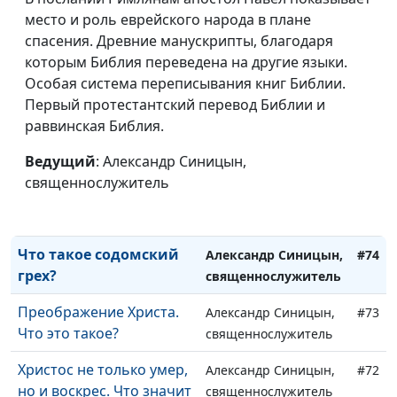
место и роль еврейского народа в плане
спасения. Древние манускрипты, благодаря
которым Библия переведена на другие языки.
Особая система переписывания книг Библии.
Кто такие фарисеи и
Александр Синицын,
#76
Первый протестантский перевод Библии и
саддукеи?
священнослужитель
раввинская Библия.
Большие и малые
Александр Синицын,
#75
Ведущий
: Александр Синицын,
пророки Библии.
священнослужитель
священнослужитель
Почему их так
называют?
Что такое содомский
Александр Синицын,
#74
грех?
священнослужитель
Преображение Христа.
Александр Синицын,
#73
Что это такое?
священнослужитель
Христос не только умер,
Александр Синицын,
#72
но и воскрес. Что значит
священнослужитель