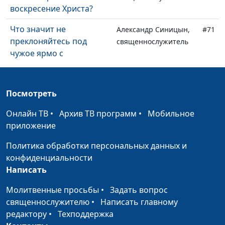
воскресение Христа?
Что значит не
Александр Синицын,
#71
преклоняйтесь под
священнослужитель
чужое ярмо с
неверными?
Как исповедать грех?
Александр Синицын,
#70
Посмотреть
священнослужитель
Онлайн ТВ
•
Архив ТВ программ
•
Мобильное
В каких случаях
Александр Синицын,
#69
приложение
"любовь" не от Бога?
священнослужитель
Политика обработки персональных данных и
Можно ли христианам
Александр Синицын,
#68
конфиденциальности
пить спиртные напитки?
священнослужитель
Написать
В каких случаях
Александр Синицын,
#67
Молитвенные просьбы
•
Задать вопрос
христианин имеет
священнослужитель
священнослужителю
•
Написать главному
право на повторный
редактору
•
Техподдержка
брак?