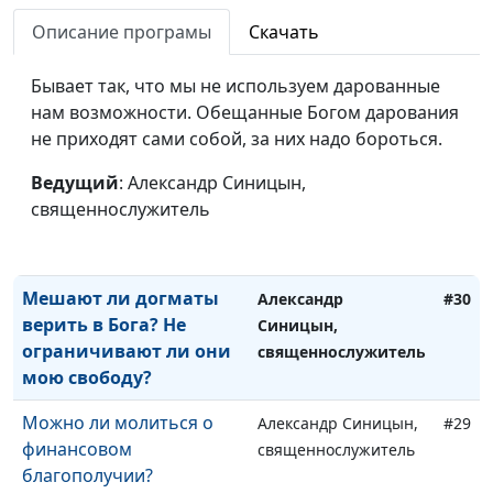
Для чего нужно
Описание програмы
Скачать
Александр Синицын,
#33
причастие?
священнослужитель
Бывает так, что мы не используем дарованные
Какие воскрешения
Александр Синицын,
#32
нам возможности. Обещанные Богом дарования
описаны в Библии,
священнослужитель
не приходят сами собой, за них надо бороться.
кроме воскрешения
Иисуса Христа?
Ведущий
: Александр Синицын,
священнослужитель
Как Библия помогает в
Александр Синицын,
#31
трудные времена?
священнослужитель
Мешают ли догматы
Александр
#30
верить в Бога? Не
Синицын,
ограничивают ли они
священнослужитель
мою свободу?
Можно ли молиться о
Александр Синицын,
#29
финансовом
священнослужитель
благополучии?