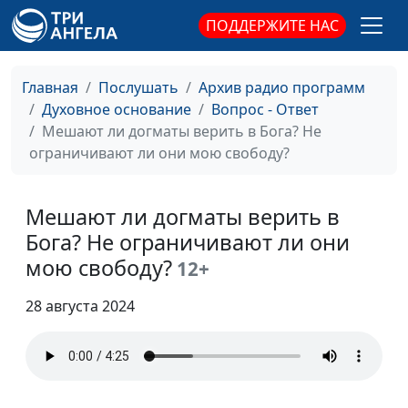
встречи с Богом?
священнослужитель
ПОДДЕРЖИТЕ НАС
Обижаться - это грех?
Александр Синицын,
#38
священнослужитель
Главная
Послушать
Архив радио программ
Откуда взялись десять
Духовное основание
Вопрос - Ответ
Александр Синицын,
#37
заповедей?
Мешают ли догматы верить в Бога? Не
священнослужитель
ограничивают ли они мою свободу?
Имеет ли значение, в
Александр Синицын,
#36
какой день праздновать
священнослужитель
Рождество?
Мешают ли догматы верить в
Бога? Не ограничивают ли они
Встречаться с
Александр Синицын,
#35
мою свободу?
12+
человеком, не
священнослужитель
разделяющим твою веру
28 августа 2024
- грех?
Духовное или
Александр Синицын,
#34
физическое здоровье -
священнослужитель
что важнее?