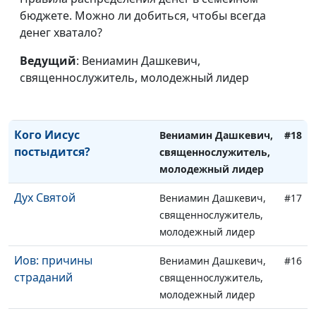
Святость Бога
Вениамин Дашкевич,
#20
бюджете. Можно ли добиться, чтобы всегда
священнослужитель,
денег хватало?
молодежный лидер
Ведущий
: Вениамин Дашкевич,
Бог испытывает
Вениамин Дашкевич,
#19
священнослужитель, молодежный лидер
эмоции?
священнослужитель,
молодежный лидер
Кого Иисус
Вениамин Дашкевич,
#18
постыдится?
священнослужитель,
молодежный лидер
Дух Святой
Вениамин Дашкевич,
#17
священнослужитель,
молодежный лидер
Иов: причины
Вениамин Дашкевич,
#16
страданий
священнослужитель,
молодежный лидер