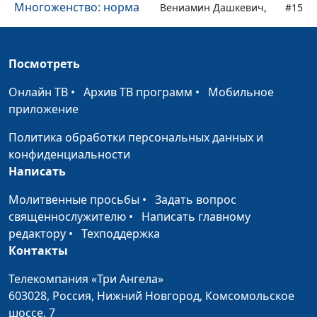
Многоженство: норма
Вениамин Дашкевич,
#15
ли это?
священнослужитель,
молодежный лидер
Посмотреть
Непростительный грех
Вениамин Дашкевич,
#14
священнослужитель,
Онлайн ТВ
•
Архив ТВ программ
•
Мобильное
молодежный лидер
приложение
Иисус и прокаженный:
Вениамин Дашкевич,
#13
Политика обработки персональных данных и
очищение и исцеление
священнослужитель,
конфиденциальности
молодежный лидер
Написать
Крещение покаяния:
Вениамин Дашкевич,
#12
Молитвенные просьбы
•
Задать вопрос
смысл обряда
священнослужитель,
священнослужителю
•
Написать главному
молодежный лидер
редактору
•
Техподдержка
Контакты
Одобряет ли Бог
Вениамин Дашкевич,
#11
войны?
священнослужитель,
Телекомпания «Три Ангела»
молодежный лидер
603028,
Россия, Нижний Новгород,
Комсомольское
шоссе, 7