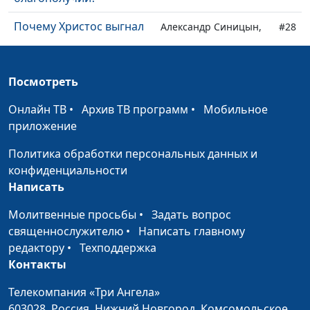
Почему Христос выгнал
Александр Синицын,
#28
торговцев из храма?
священнослужитель
Зачем читать
Александр Синицын,
#27
Посмотреть
Евангелие?
священнослужитель
Онлайн ТВ
•
Архив ТВ программ
•
Мобильное
Как сохранить мир с
Александр Синицын,
#26
приложение
близкими, если они не
священнослужитель
разделяют мою веру?
Политика обработки персональных данных и
конфиденциальности
Как открыть сердце Богу
Александр Синицын,
#25
Написать
во время молитвы?
священнослужитель
Молитвенные просьбы
•
Задать вопрос
Обязан ли я страдать за
Александр Синицын,
#24
священнослужителю
•
Написать главному
веру?
священнослужитель
редактору
•
Техподдержка
Контакты
Почему именно Мария
Александр Синицын,
#23
стала матерью Христа?
священнослужитель
Телекомпания «Три Ангела»
603028,
Россия, Нижний Новгород,
Комсомольское