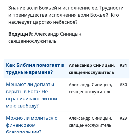
что важнее?
Знание воли Божьей и исполнение ее. Трудности
Для чего нужно
Александр Синицын,
#33
и преимущества исполнения воли Божьей. Кто
причастие?
священнослужитель
наследует царство небесное?
Какие воскрешения
Александр Синицын,
#32
Ведущий
: Александр Синицын,
описаны в Библии,
священнослужитель
священнослужитель
кроме воскрешения
Иисуса Христа?
Как Библия помогает в
Александр Синицын,
#31
трудные времена?
священнослужитель
Мешают ли догматы
Александр Синицын,
#30
верить в Бога? Не
священнослужитель
ограничивают ли они
мою свободу?
Можно ли молиться о
Александр Синицын,
#29
финансовом
священнослужитель
благополучии?