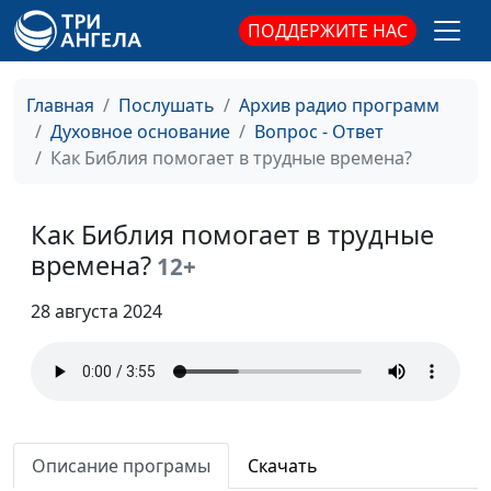
Почему Савл ослеп от
Александр Синицын,
#39
встречи с Богом?
ПОДДЕРЖИТЕ НАС
священнослужитель
Обижаться - это грех?
Александр Синицын,
#38
священнослужитель
Главная
Послушать
Архив радио программ
Духовное основание
Вопрос - Ответ
Откуда взялись десять
Александр Синицын,
#37
Как Библия помогает в трудные времена?
заповедей?
священнослужитель
Имеет ли значение, в
Александр Синицын,
#36
Как Библия помогает в трудные
какой день праздновать
священнослужитель
времена?
12+
Рождество?
28 августа 2024
Встречаться с
Александр Синицын,
#35
человеком, не
священнослужитель
разделяющим твою
веру - грех?
Духовное или
Александр Синицын,
#34
физическое здоровье -
Описание програмы
Скачать
священнослужитель