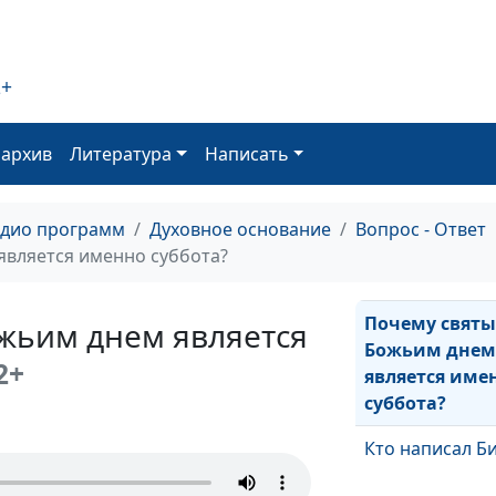
Мелхиседек?
Кто такой козе
отпущения?
2+
Что значит лес
описанная в В
оархив
Литература
Написать
Завете?
Что такое
адио программ
Духовное основание
Вопрос - Ответ
трехангельска
вляется именно суббота?
весть?
Почему свят
жьим днем является
Божьим дне
2+
является име
суббота?
Кто написал Б