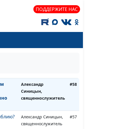
священнослужитель
ПОДДЕРЖИТЕ НАС
л
Александр Синицын,
#61
священнослужитель
тница,
Александр Синицын,
#60
етхом
священнослужитель
Александр Синицын,
#59
я
священнослужитель
ым
Александр
#58
м
Синицын,
нно
священнослужитель
иблию?
Александр Синицын,
#57
священнослужитель