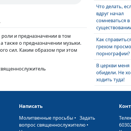
Что делать, ес
вдруг начал
сомневаться в
ь
существовании
 роли и предназначении в том
Как справиться
, а также о предназначении музыки.
грехом просм
ного сил. Каким образом при этом
порнографии?
В церкви меня
 священнослужитель
обидели. Не х
ходить туда!
Спасется ли че
который не с
евангельскую 
Написать
Кон
Обязан ли
•
Молитвенные просьбы
•
Задать
Теле
христианин ве
вопрос священнослужителю
•
6030