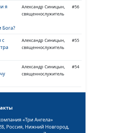
ли я
Александр Синицын,
#56
священнослужитель
 Бога?
 с
Александр Синицын,
#55
отра
священнослужитель
Александр Синицын,
#54
очу
священнослужитель
ловек,
Александр Синицын,
#53
лышал
священнослужитель
весть?
такты
компания «Три Ангела»
Александр Синицын,
#52
сти
28,
Россия, Нижний Новгород,
священнослужитель