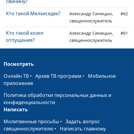
свинину?
Кто такой Мелхиседек?
Александр Синицын,
#62
священнослужитель
Кто такой козел
Александр Синицын,
#61
отпущения?
священнослужитель
Что значит лестница,
Александр Синицын,
#60
описанная в Ветхом
священнослужитель
Посмотреть
Завете?
Онлайн ТВ
•
Архив ТВ программ
•
Мобильное
Что такое
Александр Синицын,
#59
приложение
трехангельская весть?
священнослужитель
Политика обработки персональных данных и
Почему святым Божьим
Александр Синицын,
#58
конфиденциальности
днем является именно
священнослужитель
Написать
суббота?
Молитвенные просьбы
•
Задать вопрос
Кто написал Библию?
Александр Синицын,
#57
священнослужителю
•
Написать главному
священнослужитель