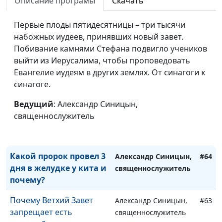
Описание програмы
Скачать
В каких случаях
Александр Синицын,
#67
христианин имеет
Первые плоды пятидесятницы – три тысячи
священнослужитель
право на повторный
набожных иудеев, принявших новый завет.
брак?
Побивание камнями Стефана подвигло учеников
выйти из Иерусалима, чтобы проповедовать
Почему после смерти
Александр Синицын,
#66
Евангелие иудеям в других землях. От синагоги к
Христа завеса в храме
священнослужитель
синагоге.
разорвалась сама по
себе?
Ведущий
: Александр Синицын,
священнослужитель
Почему Божий пророк
Александр Синицын,
#65
женился на блуднице?
священнослужитель
Какой пророк провел 3
Александр Синицын,
#64
дня в желудке у кита и
священнослужитель
почему?
Почему Ветхий Завет
Александр Синицын,
#63
запрещает есть
священнослужитель