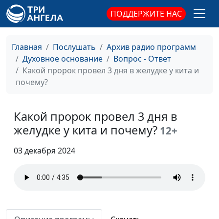
Преображение Христа.
Александр Синицын,
#73
ПОДДЕРЖИТЕ НАС
Что это такое?
священнослужитель
Христос не только умер,
Александр Синицын,
#72
Главная
Послушать
Архив радио программ
но и воскрес. Что значит
священнослужитель
Духовное основание
Вопрос - Ответ
воскресение Христа?
Какой пророк провел 3 дня в желудке у кита и
Что значит не
Александр Синицын,
#71
почему?
преклоняйтесь под
священнослужитель
чужое ярмо с
Какой пророк провел 3 дня в
неверными?
желудке у кита и почему?
12+
Как исповедать грех?
Александр Синицын,
#70
священнослужитель
03 декабря 2024
В каких случаях
Александр Синицын,
#69
"любовь" не от Бога?
священнослужитель
Можно ли христианам
Александр Синицын,
#68
пить спиртные напитки?
священнослужитель