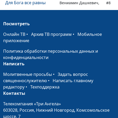
Для Бога все равны
Вениамин Дашкевич,
#8
священнослужитель,
молодежный лидер
Посмотреть
Кто такие бесы?
Вениамин Дашкевич,
#7
священнослужитель,
Онлайн ТВ
•
Архив ТВ программ
•
Мобильное
молодежный лидер
приложение
Царство Небесное
Вениамин Дашкевич,
#6
Политика обработки персональных данных и
священнослужитель,
конфиденциальности
молодежный лидер
Написать
Развод в Библии
Вениамин Дашкевич,
#5
Молитвенные просьбы
•
Задать вопрос
священнослужитель,
священнослужителю
•
Написать главному
молодежный лидер
редактору
•
Техподдержка
Контакты
«Меня ненавидели и
Вениамин Дашкевич,
#4
вас будут ненавидеть...»
священнослужитель,
Телекомпания «Три Ангела»
молодежный лидер
603028,
Россия, Нижний Новгород,
Комсомольское
шоссе, 7