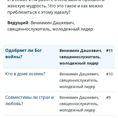
Иисус и прокаженный:
Вениамин Дашкевич,
#13
женскую мудрость. Что это такое и как можно
очищение и исцеление
священнослужитель,
приблизиться к этому идеалу?
молодежный лидер
Ведущий
: Вениамин Дашкевич,
Крещение покаяния:
Вениамин Дашкевич,
#12
священнослужитель, молодежный лидер
смысл обряда
священнослужитель,
молодежный лидер
Одобряет ли Бог
Вениамин Дашкевич,
#11
войны?
священнослужитель,
молодежный лидер
Кто в доме хозяин?
Вениамин Дашкевич,
#10
священнослужитель,
молодежный лидер
Совместимы ли страх и
Вениамин Дашкевич,
#9
любовь?
священнослужитель,
молодежный лидер