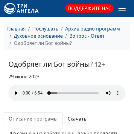
Кого Иисус постыдится?
Вениамин Дашкевич,
#18
ПОДДЕРЖИТЕ НАС
священнослужитель,
молодежный лидер
Главная
Послушать
Архив радио программ
Дух Святой
Вениамин Дашкевич,
#17
Духовное основание
Вопрос - Ответ
священнослужитель,
Одобряет ли Бог войны?
молодежный лидер
Иов: причины
Вениамин Дашкевич,
#16
Одобряет ли Бог войны?
12+
страданий
священнослужитель,
молодежный лидер
29 июня 2023
Многоженство: норма
Вениамин Дашкевич,
#15
ли это?
священнослужитель,
молодежный лидер
Непростительный грех
Вениамин Дашкевич,
#14
Описание програмы
Скачать
священнослужитель,
молодежный лидер
И в семье и на работе очень важно проявлять