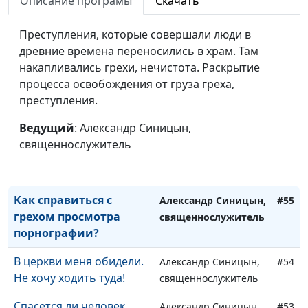
Описание програмы
Скачать
трехангельская весть?
священнослужитель
Почему святым Божьим
Преступления, которые совершали люди в
Александр Синицын,
#58
днем является именно
древние времена переносились в храм. Там
священнослужитель
суббота?
накапливались грехи, нечистота. Раскрытие
процесса освобождения от груза греха,
Кто написал Библию?
Александр Синицын,
#57
преступления.
священнослужитель
Ведущий
: Александр Синицын,
Что делать, если я вдруг
Александр Синицын,
#56
священнослужитель
начал сомневаться в
священнослужитель
существовании Бога?
Как справиться с
Александр Синицын,
#55
грехом просмотра
священнослужитель
порнографии?
В церкви меня обидели.
Александр Синицын,
#54
Не хочу ходить туда!
священнослужитель
Спасется ли человек,
Александр Синицын,
#53