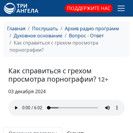
ПОДДЕРЖИТЕ НАС
Какой пророк провел 3
Александр Синицын,
#64
дня в желудке у кита и
священнослужитель
почему?
Главная
Послушать
Архив радио программ
Духовное основание
Вопрос - Ответ
Почему Ветхий Завет
Александр Синицын,
#63
Как справиться с грехом просмотра
запрещает есть
священнослужитель
порнографии?
свинину?
Кто такой Мелхиседек?
Александр Синицын,
#62
Как справиться с грехом
священнослужитель
просмотра порнографии?
12+
Кто такой козел
Александр Синицын,
#61
отпущения?
священнослужитель
03 декабря 2024
Что значит лестница,
Александр Синицын,
#60
описанная в Ветхом
священнослужитель
Завете?
Что такое
Александр Синицын,
#59