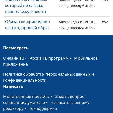
который не слышал
священнослужитель
евангельскую весть?
Обязан ли христианин
Александр Синицын,
#52
вести здоровый образ
священнослужитель
жизни?
Есть ли
Александр Синицын,
#51
Посмотреть
непростительный грех?
священнослужитель
Онлайн ТВ
•
Архив ТВ программ
•
Мобильное
Что такое Египетские
Александр Синицын,
#50
приложение
казни? Кто их послал и
священнослужитель
для чего?
Политика обработки персональных данных и
конфиденциальности
Осуждает ли Библия
Александр Синицын,
#49
Написать
флирт?
священнослужитель
Молитвенные просьбы
•
Задать вопрос
Можно ли христианину
Александр Синицын,
#48
священнослужителю
•
Написать главному
читать не только
священнослужитель
редактору
•
Техподдержка
Библию, но и другие