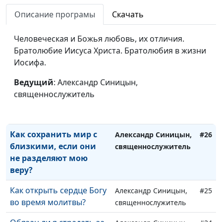
мою свободу?
Описание програмы
Скачать
Можно ли молиться о
Александр Синицын,
#29
финансовом
Человеческая и Божья любовь, их отличия.
священнослужитель
благополучии?
Братолюбие Иисуса Христа. Братолюбия в жизни
Иосифа.
Почему Христос выгнал
Александр Синицын,
#28
торговцев из храма?
Ведущий
: Александр Синицын,
священнослужитель
священнослужитель
Зачем читать
Александр Синицын,
#27
Евангелие?
священнослужитель
Как сохранить мир с
Александр Синицын,
#26
близкими, если они
священнослужитель
не разделяют мою
веру?
Как открыть сердце Богу
Александр Синицын,
#25
во время молитвы?
священнослужитель