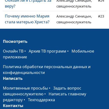
Обязан ли я страдать за
Александр Синицын,
#24
веру?
священнослужитель
Почему именно Мария
Александр Синицын,
#23
стала матерью Христа?
священнослужитель
Где был Иисус до 30 лет?
Александр Синицын,
#22
священнослужитель
Посмотреть
Нужно ли обличать
Александр Синицын,
#21
Онлайн ТВ
•
Архив ТВ программ
•
Мобильное
других людей?
священнослужитель
приложение
Святость Бога
Вениамин Дашкевич,
#20
Политика обработки персональных данных и
священнослужитель,
конфиденциальности
молодежный лидер
Написать
Бог испытывает
Вениамин Дашкевич,
#19
Молитвенные просьбы
•
Задать вопрос
эмоции?
священнослужитель,
священнослужителю
•
Написать главному
молодежный лидер
редактору
•
Техподдержка
Контакты
Кого Иисус постыдится?
Вениамин Дашкевич,
#18