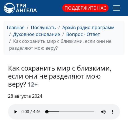
веру - грех?
ПОДДЕРЖИТЕ НАС
Духовное или
Александр Синицын,
#34
физическое здоровье -
священнослужитель
Главная
Послушать
Архив радио программ
что важнее?
Духовное основание
Вопрос - Ответ
Для чего нужно
Как сохранить мир с близкими, если они не
Александр Синицын,
#33
причастие?
разделяют мою веру?
священнослужитель
Какие воскрешения
Александр Синицын,
#32
описаны в Библии,
Как сохранить мир с близкими,
священнослужитель
кроме воскрешения
если они не разделяют мою
Иисуса Христа?
веру?
12+
Как Библия помогает в
Александр Синицын,
#31
28 августа 2024
трудные времена?
священнослужитель
Мешают ли догматы
Александр Синицын,
#30
верить в Бога? Не
священнослужитель
ограничивают ли они