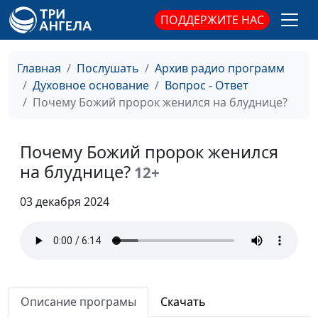
называют?
ПОДДЕРЖИТЕ НАС
Что такое содомский
Александр Синицын,
#74
грех?
священнослужитель
Главная
Послушать
Архив радио программ
Духовное основание
Вопрос - Ответ
Преображение Христа.
Александр Синицын,
#73
Почему Божий пророк женился на блуднице?
Что это такое?
священнослужитель
Христос не только умер,
Александр Синицын,
#72
Почему Божий пророк женился
но и воскрес. Что значит
священнослужитель
воскресение Христа?
на блуднице?
12+
Что значит не
Александр Синицын,
#71
03 декабря 2024
преклоняйтесь под
священнослужитель
чужое ярмо с
неверными?
Как исповедать грех?
Александр Синицын,
#70
священнослужитель
Описание програмы
Скачать