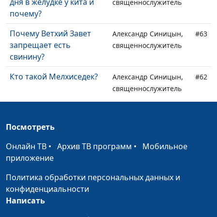
дня в желудке у кита и
священнослужитель
почему?
Почему Ветхий Завет
Александр Синицын,
#63
запрещает есть
священнослужитель
свинину?
Кто такой Мелхиседек?
Александр Синицын,
#62
священнослужитель
Кто такой козел
Александр Синицын,
#61
отпущения?
священнослужитель
Посмотреть
Что значит лестница,
Александр Синицын,
#60
Онлайн ТВ
•
Архив ТВ программ
•
Мобильное
описанная в Ветхом
священнослужитель
приложение
Завете?
Политика обработки персональных данных и
Что такое
Александр Синицын,
#59
конфиденциальности
трехангельская весть?
священнослужитель
Написать
Почему святым Божьим
Александр Синицын,
#58