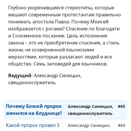
В каких случаях
Александр Синицын,
#69
Глубоко укоренившиеся стереотипы, которые
"любовь" не от Бога?
священнослужитель
мешают современным протестантам правильно
Можно ли христианам
понимать апостола Павла. Почему Моисей
Александр Синицын,
#68
пить спиртные напитки?
изображается с рогами? Спасение по благодати
священнослужитель
и Соломенное послание. Цель исполнения
В каких случаях
Александр Синицын,
#67
закона – это не приобретение спасения, а стиль
христианин имеет
священнослужитель
жизни, не оскверненной языческими
право на повторный
мерзостями, которые разлагают людей и все
брак?
общество. Семь заповедей для язычников.
Почему после смерти
Александр Синицын,
#66
Ведущий
: Александр Синицын,
Христа завеса в храме
священнослужитель
священнослужитель
разорвалась сама по
себе?
Почему Божий пророк
Александр Синицын,
#65
женился на блуднице?
священнослужитель
Какой пророк провел 3
Александр Синицын,
#64