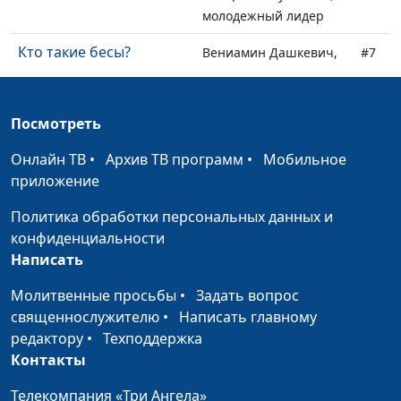
молодежный лидер
Кто такие бесы?
Вениамин Дашкевич,
#7
священнослужитель,
молодежный лидер
Посмотреть
Царство Небесное
Вениамин Дашкевич,
#6
священнослужитель,
Онлайн ТВ
•
Архив ТВ программ
•
Мобильное
молодежный лидер
приложение
Развод в Библии
Вениамин Дашкевич,
#5
Политика обработки персональных данных и
священнослужитель,
конфиденциальности
молодежный лидер
Написать
«Меня ненавидели и
Вениамин Дашкевич,
#4
Молитвенные просьбы
•
Задать вопрос
вас будут ненавидеть...»
священнослужитель,
священнослужителю
•
Написать главному
молодежный лидер
редактору
•
Техподдержка
Контакты
Истинная вера
Вениамин Дашкевич,
#3
священнослужитель,
Телекомпания «Три Ангела»