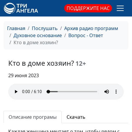
молодежный лидер
ПОДДЕРЖИТЕ НАС
Дух Святой
Вениамин Дашкевич,
#17
священнослужитель,
Главная
Послушать
Архив радио программ
молодежный лидер
Духовное основание
Вопрос - Ответ
Кто в доме хозяин?
Иов: причины
Вениамин Дашкевич,
#16
страданий
священнослужитель,
молодежный лидер
Кто в доме хозяин?
12+
Многоженство: норма
Вениамин Дашкевич,
#15
29 июня 2023
ли это?
священнослужитель,
молодежный лидер
Непростительный грех
Вениамин Дашкевич,
#14
священнослужитель,
молодежный лидер
Описание програмы
Скачать
Иисус и прокаженный:
Вениамин Дашкевич,
#13
очищение и исцеление
Каждая женщина мечтает о том, чтобы рядом с
священнослужитель,