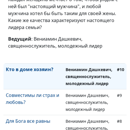
ней был "настоящий мужчина", и любой
молодежный лидер
мужчина хотел бы быть таким для своей жены.
Крещение покаяния:
Вениамин Дашкевич,
#12
Какие же качества характеризуют настоящего
смысл обряда
священнослужитель,
лидера семьи?
молодежный лидер
Ведущий
: Вениамин Дашкевич,
Одобряет ли Бог
Вениамин Дашкевич,
#11
священнослужитель, молодежный лидер
войны?
священнослужитель,
молодежный лидер
Кто в доме хозяин?
Вениамин Дашкевич,
#10
священнослужитель,
молодежный лидер
Совместимы ли страх и
Вениамин Дашкевич,
#9
любовь?
священнослужитель,
молодежный лидер
Для Бога все равны
Вениамин Дашкевич,
#8
священнослужитель,