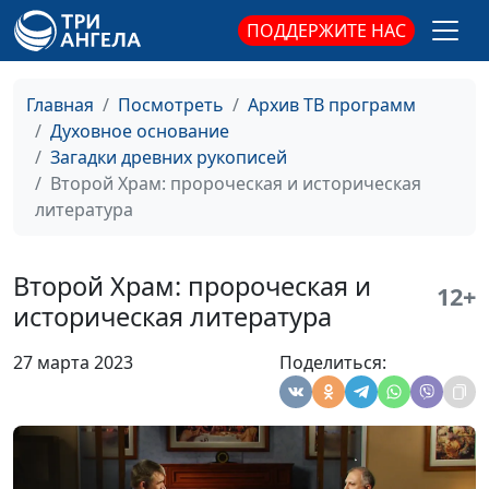
политические
Эдуард Егизарян,
ПОДДЕРЖИТЕ НАС
группы времен
историк, библеист,
Нового Завета
заведующий кафедрой
теологии ЗАУ
Главная
Посмотреть
Архив ТВ программ
Переводы
Валерий Малышев,
#85
Духовное основание
Священного
Эдуард Егизарян,
Загадки древних рукописей
Писания
историк, библеист,
Второй Храм: пророческая и историческая
заведующий кафедрой
литература
теологии ЗАУ
Подготовка Божьего
Валерий Малышев,
#84
Второй Храм: пророческая и
12+
народа к приходу
Эдуард Егизарян,
историческая литература
Мессии
историк, библеист,
заведующий кафедрой
27 марта 2023
Поделиться:
теологии ЗАУ
Политическая
Валерий Малышев,
#83
история Иудеи в
Эдуард Егизарян,
период Второго
историк, библеист,