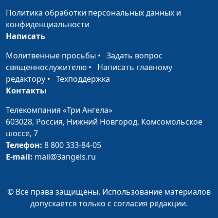
Святым и
историк, богослов,
Политика обработки персональных данных и
харизматические
Александр Богданенков,
конфиденциальности
дары
филолог, литературовед,
Написать
богослов
Молитвенные просьбы
•
Задать вопрос
Крещение Духом
Олег Габрусевич,
#62
священнослужителю
•
Написать главному
Святым и
историк, богослов,
редактору
•
Техподдержка
возложение рук
Александр Богданенков,
Контакты
филолог, литературовед,
Телекомпания «Три Ангела»
богослов
603028,
Россия, Нижний Новгород,
Комсомольское
Рождение церкви и
Олег Габрусевич,
#61
шоссе, 7
крещение Святым
историк, богослов,
Телефон:
8 800 333-84-05
Духом
Александр Богданенков,
E-mail:
mail@3angels.ru
филолог, литературовед,
богослов
© Все права защищены. Использование материалов
Иисус и крещение
Олег Габрусевич,
#60
допускается только с согласия редакции.
Духом
историк, богослов,