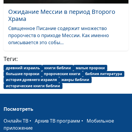
Конец света: от
Александр Богданенков,
#66
Ожидание Мессии в период Второго
крещения Руси до
филолог, литературовед,
Храма
падения
богослов, Олег
Священное Писание содержит множество
Константинополя
Габрусевич, историк,
пророчеств о приходе Мессии. Как именно
богослов
описывается это собы...
Страшный суд:
Александр Богданенков,
#65
представления в
филолог, литературовед,
Теги:
средневековье и
богослов, Олег
древний израиль
книги библии
малые пророки
сейчас
Габрусевич, историк,
большие пророки
пророческие книги
библия литература
богослов
история древнего израиля
жанры библии
исторические книги библии
Древние
Александр Богданенков,
#64
представления о
филолог, литературовед,
конце света
богослов, Олег
Посмотреть
Габрусевич, историк,
богослов
Онлайн ТВ
•
Архив ТВ программ
•
Мобильное
приложение
Крещение Духом
Олег Габрусевич,
#63