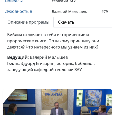
новеллы
теологии ЗАУ
Духовность в
Валерий Малышев,
#79
древнем Израиле и
Эдуард Егизарян,
Описание програмы
Скачать
сегодня
историк, библеист,
заведующий кафедрой
Библия включает в себя исторические и
теологии ЗАУ
пророческие книги. По какому принципу они
Второй Храм:
делятся? Что интересного мы узнаем из них?
Валерий Малышев,
#78
история в
Эдуард Егизарян,
Ведущий
: Валерий Малышев
понимании евреев
историк, библеист,
Гость
: Эдуард Егизарян, историк, библеист,
заведующий кафедрой
заведующий кафедрой теологии ЗАУ
теологии ЗАУ
Второй Храм: что
Валерий Малышев,
#77
такое теократия?
Эдуард Егизарян,
историк, библеист,
заведующий кафедрой
теологии ЗАУ