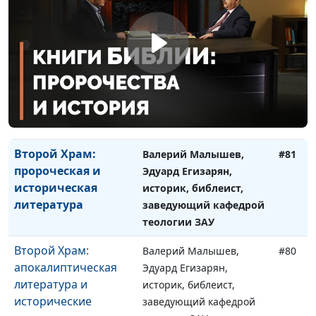
Храма
заведующий кафедрой
теологии ЗАУ
Ожидание Мессии в
Валерий Малышев,
#82
период Второго
Эдуард Егизарян,
Храма
историк, библеист,
заведующий кафедрой
теологии ЗАУ
Второй Храм:
Валерий Малышев,
#81
пророческая и
Эдуард Егизарян,
историческая
историк, библеист,
литература
заведующий кафедрой
теологии ЗАУ
Второй Храм:
Валерий Малышев,
#80
апокалиптическая
Эдуард Егизарян,
литература и
историк, библеист,
исторические
заведующий кафедрой