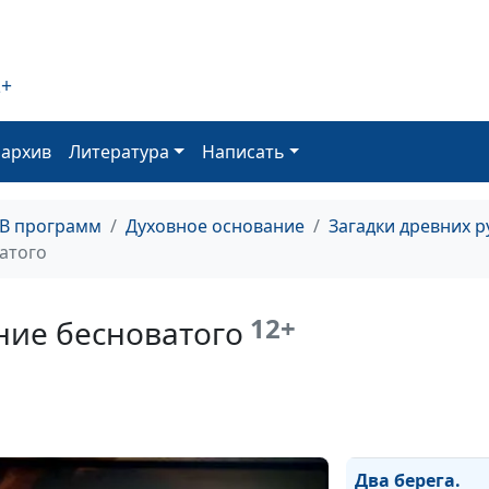
Христианство в
Восточнославя
2+
землях
оархив
Литература
Написать
Деформация
христианства и
ТВ программ
Духовное основание
Загадки древних 
Реформация
атого
12+
ние бесноватого
Последняя Вел
схватка
Два берега.