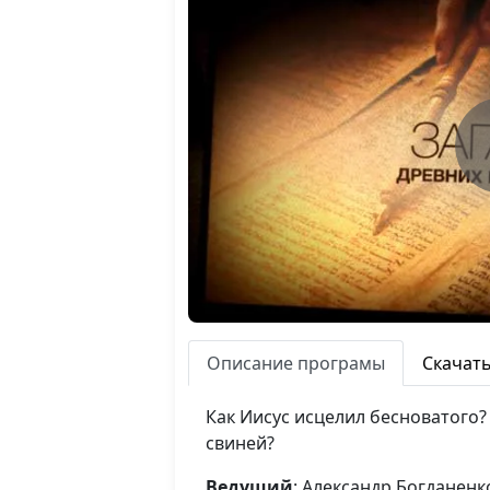
Описание програмы
Скачат
Как Иисус исцелил бесноватого?
свиней?
Ведущий
: Александр Богданенк