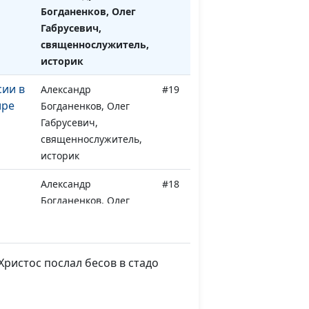
Богданенков, Олег
Габрусевич,
священнослужитель,
историк
ии в
Александр
#19
ире
Богданенков, Олег
Габрусевич,
священнослужитель,
историк
Александр
#18
Богданенков, Олег
Габрусевич,
священнослужитель,
историк
ристос послал бесов в стадо
-
Александр
#17
и
Богданенков, Олег