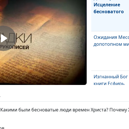
Исцеление
бесноватого
Ожидания Месс
допотопном м
Изгнанный Бог
книги Есфирь
ь
 Какими были бесноватые люди времен Христа? Почему Х
Эдемский «Гайд
парк» и интриг
ов