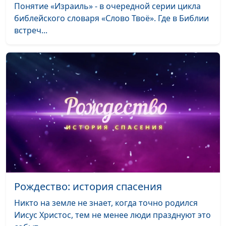
Понятие «Израиль» - в очередной серии цикла
гуманитарного
библейского словаря «Слово Твоё». Где в Библии
университета
встреч...
Исав и Иаков: обман,
Юлия Синицына,
#1
приведший к добру
Сергей Давидоглу,
библеист, аспирант
Российского
государственного
гуманитарного
университета
Ангелы существуют?
Юлия Синицына,
#1
Сергей Давидоглу,
библеист, аспирант
Российского
государственного
Рождество: история спасения
гуманитарного
Никто на земле не знает, когда точно родился
университета
Иисус Христос, тем не менее люди празднуют это