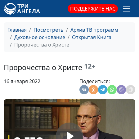
священнослужитель,
ПОДДЕРЖИТЕ НАС
магистр молодежного
служения
Изменить жизнь к лучшему
Главная
Посмотреть
Архив ТВ программ
Юлия Синицына,
#1
с помощью Бога
Духовное основание
Открытая Книга
Алексей Дедов,
Пророчества о Христе
священнослужитель,
магистр молодежного
служения
12+
Пророчества о Христе
Второй шанс царя Езекии
Юлия Синицына,
#1
Алексей Дедов,
16 января 2022
Поделиться:
священнослужитель,
магистр молодежного
служения
Царь Езекия: исцеление от
Юлия Синицына,
#1
смертельной болезни
Алексей Дедов,
священнослужитель,
магистр молодежного