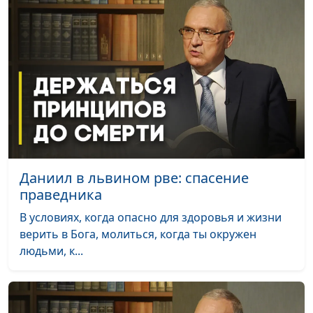
государственного
гуманитарного
университета
Поможет ли Библия
Юлия Синицына,
#1
построить счастливую
Сергей Давидоглу,
семью?
библеист, аспирант
Российского
государственного
гуманитарного
Даниил в львином рве: спасение
университета
праведника
Утешение Божье в
Юлия Синицына,
#1
В условиях, когда опасно для здоровья и жизни
болезнях
Андрей Демидов,
верить в Бога, молиться, когда ты окружен
священнослужитель
людьми, к...
Миссия Христа: Царство
Юлия Синицына,
#1
Небесное на земле
Андрей Демидов,
священнослужитель