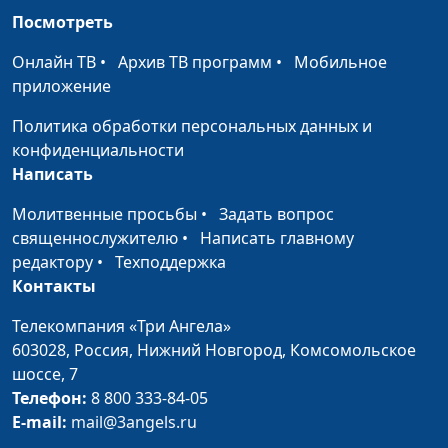
Как спасти свою душу?
Юлия Синицына,
#1
Посмотреть
Андрей Качалаба,
Онлайн ТВ
•
Архив ТВ программ
•
Мобильное
священнослужитель,
приложение
доктор практической
теологии
Политика обработки персональных данных и
конфиденциальности
Язык мой - враг мой
Юлия Синицына,
#1
Написать
Андрей Качалаба,
священнослужитель,
Молитвенные просьбы
•
Задать вопрос
доктор практической
священнослужителю
•
Написать главному
теологии
редактору
•
Техподдержка
Контакты
Спасение по вере или по
Юлия Синицына,
#1
делам?
Андрей Качалаба,
Телекомпания «Три Ангела»
священнослужитель,
603028,
Россия, Нижний Новгород,
Комсомольское
доктор практической
шоссе, 7
теологии
Телефон:
8 800 333-84-05
E-mail:
mail@3angels.ru
Искушения - от Бога?
Юлия Синицына,
#1