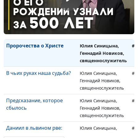
служения
Когда Бог отвечает?
Юлия Синицына,
#1
Геннадий Новиков,
священнослужитель
Пророчества о Христе
Юлия Синицына,
#1
Геннадий Новиков,
священнослужитель
В чьих руках наша судьба?
Юлия Синицына,
#1
Геннадий Новиков,
священнослужитель
Предсказание, которое
Юлия Синицына,
#1
сбылось
Геннадий Новиков,
священнослужитель
Даниил в львином рве:
Юлия Синицына,
#1
спасение праведника
Геннадий Новиков,