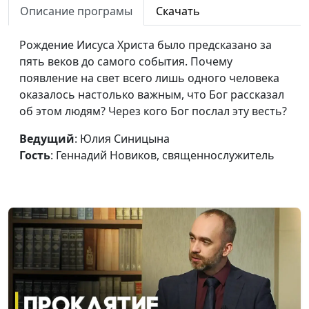
Описание програмы
Скачать
священнослужитель
Пир Валтасара:
Юлия Синицына,
#1
Рождение Иисуса Христа было предсказано за
непростительный грех
Геннадий Новиков,
пять веков до самого события. Почему
священнослужитель
появление на свет всего лишь одного человека
оказалось настолько важным, что Бог рассказал
Пророчество о будущем
Юлия Синицына,
#1
об этом людям? Через кого Бог послал эту весть?
Геннадий Новиков,
священнослужитель
Ведущий
: Юлия Синицына
Гость
: Геннадий Новиков, священнослужитель
Кому я поклоняюсь?
Юлия Синицына,
#1
Геннадий Новиков,
священнослужитель
Сон о будущем
Юлия Синицына,
#1
Геннадий Новиков,
священнослужитель
Быть верным своим
Юлия Синицына,
#1
принципам
Геннадий Новиков,