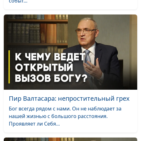
событ...
Уроки древней истории:
Юлия Синицына,
#1
вавилонский плен Израиля
Сергей Давидоглу,
библеист, аспирант
Российского
государственного
гуманитарного
университета
Вера, которой желает Бог
Юлия Синицына,
#1
Сергей Давидоглу,
библеист, аспирант
Российского
государственного
Пир Валтасара: непростительный грех
гуманитарного
университета
Бог всегда рядом с нами. Он не наблюдает за
нашей жизнью с большого расстояния.
Уроки древней истории:
Юлия Синицына,
#1
Проявляет ли Себя...
рабство в Израиле
Сергей Давидоглу,
библеист, аспирант
Российского