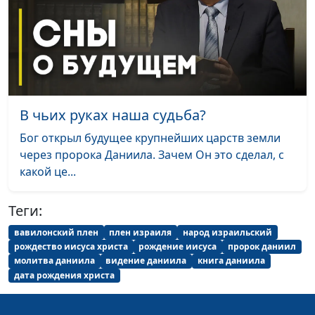
Порядок в жизни и
Юлия Синицына,
#1
духовность: точки
Андрей Демидов,
соприкосновения
священнослужитель
Христианский принцип
Юлия Синицына,
#1
честности, или Как не стать
Андрей Демидов,
лицемером
В чьих руках наша судьба?
священнослужитель
Бог открыл будущее крупнейших царств земли
Христианские принципы
Юлия Синицына,
#1
через пророка Даниила. Зачем Он это сделал, с
для настоящих мужчин
Андрей Демидов,
какой це...
священнослужитель
Старость в радость, или
Юлия Синицына,
#1
Теги:
Божьи благословения для
Андрей Демидов,
вавилонский плен
плен израиля
народ израильский
старых людей
священнослужитель
рождество иисуса христа
рождение иисуса
пророк даниил
молитва даниила
видение даниила
книга даниила
Правила жизни во время
Юлия Синицына,
#1
дата рождения христа
пандемии
Андрей Демидов,
священнослужитель