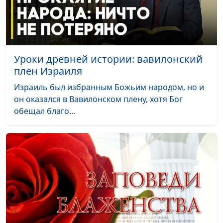
священнослужитель
День Господень: желанный
Юлия Синицына,
#1
или страшный?
Сергей Давидоглу,
библеист, аспирант
Уроки древней истории: вавилонский
Российского
плен Израиля
государственного
гуманитарного
Израиль был избранным Божьим народом, но и
университета
он оказался в Вавилонском плену, хотя Бог
обещал благо...
Почему Иона пошел против
Юлия Синицына,
#1
Бога?
Сергей Давидоглу,
библеист, аспирант
Российского
государственного
гуманитарного
университета
Миссия или счастье, или
Юлия Синицына,
#1
Как жили пророки в
Сергей Давидоглу,