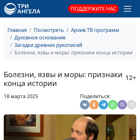
тысячелетия:
священнослужитель,
ПОДДЕРЖИТЕ НАС
древние рукописи
филолог, литературовед,
Библии
Олег Габрусевич,
священнослужитель,
Главная
Посмотреть
Архив ТВ программ
историк, богослов
Духовное основание
Загадки древних рукописей
Египетские
Александр Богданенков,
#131
Болезни, язвы и моры: признаки конца истории
иероглифы: тайны
священнослужитель,
дешифровки
филолог, литературовед,
Олег Габрусевич,
Болезни, язвы и моры: признаки
12+
священнослужитель,
конца истории
историк, богослов
18 марта 2025
Поделиться:
Клинопись: тайны
Александр Богданенков,
#130
дешифровки
священнослужитель,
филолог, литературовед,
Олег Габрусевич,
священнослужитель,
историк, богослов