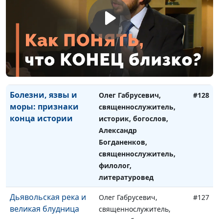
Где живет Дух
Олег Габрусевич,
#129
Святой?
священнослужитель,
историк, богослов,
Александр Богданенков,
священнослужитель,
филолог, литературовед
Болезни, язвы и
Олег Габрусевич,
#128
моры: признаки
священнослужитель,
конца истории
историк, богослов,
Александр
Богданенков,
священнослужитель,
филолог,
литературовед
Дьявольская река и
Олег Габрусевич,
#127
великая блудница
священнослужитель,