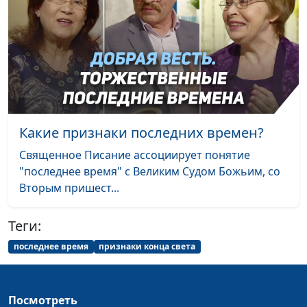
филолог, литературовед
Кому нужна книга
Олег Габрусевич,
#118
Левит?
священнослужитель,
историк, богослов,
Александр Богданенков,
священнослужитель,
филолог, литературовед
Какие признаки последних времен?
Главная тема
Валерий Малышев,
#117
Священное Писание ассоциирует понятие
проповедей Христа
Эдуард Егизарян,
"последнее время" с Великим Судом Божьим, со
— Царство
историк, библеист
Вторым пришест...
Небесное
Теги:
Рождество: бегство
Валерий Малышев,
#116
в Египет
Эдуард Егизарян,
последнее время
признаки конца света
историк, библеист
Нужно ли
Валерий Малышев,
#115
Посмотреть
праздновать
Эдуард Егизарян,