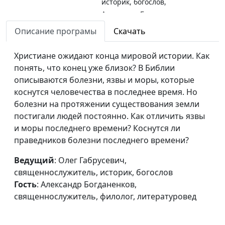
историк, богослов,
Александр Богданенков,
священнослужитель,
Описание програмы
Скачать
филолог, литературовед
Христиане ожидают конца мировой истории. Как
Поиск Бога: три
Олег Габрусевич,
#126
понять, что конец уже близок? В Библии
круга
священнослужитель,
описываются болезни, язвы и моры, которые
Божественного
историк, богослов,
коснутся человечества в последнее время. Но
откровения
Александр Богданенков,
болезни на протяжении существования земли
священнослужитель,
постигали людей постоянно. Как отличить язвы
филолог, литературовед
и моры последнего времени? Коснутся ли
Исповедь по-
праведников болезни последнего времени?
Олег Габрусевич,
#125
библейски:
священнослужитель,
Ведущий
: Олег Габрусевич,
потерянная истина
историк, богослов,
священнослужитель, историк, богослов
Александр Богданенков,
Гость
: Александр Богданенков,
священнослужитель,
священнослужитель, филолог, литературовед
филолог, литературовед
Целительные мощи
Олег Габрусевич,
#124