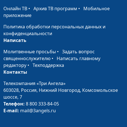
Рождество?
историк, библеист
Онлайн ТВ
•
Архив ТВ программ
•
Мобильное
приложение
Рождество: семья
Валерий Малышев,
#114
Иисуса Христа
Эдуард Егизарян,
Политика обработки персональных данных и
историк, библеист
конфиденциальности
Написать
Рождество:
Валерий Малышев,
#113
пророчества о
Эдуард Егизарян,
Молитвенные просьбы
•
Задать вопрос
Христе в Ветхом
историк, библеист
священнослужителю
•
Написать главному
Завете
редактору
•
Техподдержка
Контакты
Влияние книги
Валерий Малышев,
#112
пророка Иезекииля
Эдуард Егизарян,
Телекомпания «Три Ангела»
на Апокалипсис
историк, библеист
603028,
Россия, Нижний Новгород,
Комсомольское
Иоанна
шоссе, 7
Телефон:
8 800 333-84-05
Падший ангел
Валерий Малышев,
#111
E-mail:
mail@3angels.ru
Люцифер и царь
Эдуард Егизарян,
Тира
историк, библеист