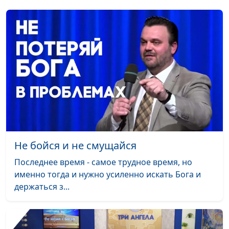
Елисея: разгадываем
священнослужитель,
загадку
историк, богослов,
Александр Богданенков,
священнослужитель,
филолог, литературовед
Жертва за грех и её
Олег Габрусевич,
#123
уроки
священнослужитель,
историк, богослов,
Александр Богданенков,
священнослужитель,
филолог, литературовед
Не бойся и не смущайся
Грех и древняя
Олег Габрусевич,
#122
Последнее время - самое трудное время, но
система
священнослужитель,
именно тогда и нужно усиленно искать Бога и
жертвоприношений
историк, богослов,
держаться з...
Александр Богданенков,
священнослужитель,
филолог, литературовед