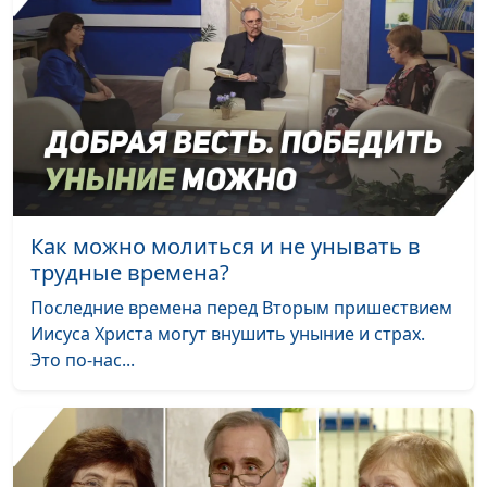
Жертвоприношения:
Олег Габрусевич,
#121
как это было?
священнослужитель,
историк, богослов,
Александр Богданенков,
священнослужитель,
филолог, литературовед
Чему нас учит
Олег Габрусевич,
#120
жертва
священнослужитель,
Как можно молиться и не унывать в
всесожжения
историк, богослов,
трудные времена?
Александр Богданенков,
Последние времена перед Вторым пришествием
священнослужитель,
Иисуса Христа могут внушить уныние и страх.
филолог, литературовед
Это по-нас...
Святилище: место
Олег Габрусевич,
#119
встречи изменить
священнослужитель,
нельзя
историк, богослов,
Александр Богданенков,
священнослужитель,