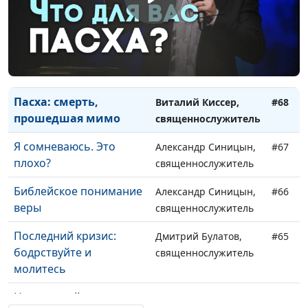
Чем заполнить
Александр Синицын,
#70
внутреннюю пустоту
священнослужитель
Движущая сила моей
Александр Синицын,
#69
жизни
священнослужитель
Пасха: смерть,
Виталий Киссер,
#68
прошедшая мимо
священнослужитель
Я сомневаюсь. Это
Александр Синицын,
#67
плохо?
священнослужитель
Библейское понимание
Александр Синицын,
#66
веры
священнослужитель
Последний кризис:
Дмитрий Булатов,
#65
бодрствуйте и
священнослужитель
молитесь
Не оставляйте
Виталий Киссер,
#64