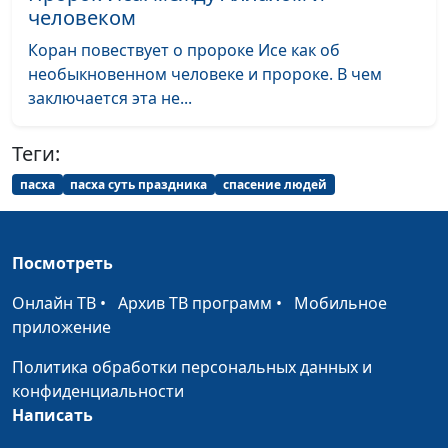
Перед Богом в белых
Александр Камнев,
#38
человеком
одеждах
священнослужитель
Коран повествует о пророке Исе как об
Как не потерять Бога
Сергей Титовский,
#37
необыкновенном человеке и пророке. В чем
священнослужитель
заключается эта не...
Похоть и грех - как
Виталий Киссер,
#36
Теги:
бороться?
священнослужитель
пасха
пасха суть праздника
спасение людей
Что значит «страхом
Александр Синицын,
#35
спасайте»?
священнослужитель
Мудрость житейская -
Посмотреть
Михаил Севастьянов,
#34
не мудрость Божья
священнослужитель
Онлайн ТВ
•
Архив ТВ программ
•
Мобильное
Люди, оставленные
приложение
Виталий Киссер,
#33
Богом
священнослужитель
Политика обработки персональных данных и
конфиденциальности
Образ Иисуса Христа в
Александр Синицын,
#32
Написать
Евангелиях
священнослужитель