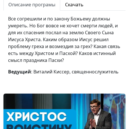
собраний ваших: зачем
священнослужитель
Описание програмы
Скачать
ходить в церковь?
Все согрешили и по закону Божьему должны
Как стать свободным
Виталий Киссер,
#63
умереть. Но Бог вовсе не хочет смерти людей, и
во Христе?
священнослужитель
для их спасения послал на землю Своего Сына
Иисуса Христа. Каким образом Иисус решил
Как исправить
Виталий Киссер,
#62
проблему греха и возмездия за грех? Какая связь
неисправимого
священнослужитель
есть между Христом и Пасхой? Каков истинный
Вечеря Господня: что с
Виталий Киссер,
#61
смысл праздника Пасхи?
твоей верой?
священнослужитель
Ведущий
: Виталий Киссер, священнослужитель
Я и христианская
Виталий Киссер,
#60
церковь
священнослужитель
Моя самооценка и Бог
Виталий Киссер,
#59
священнослужитель
Духовные взлёты и
Виталий Киссер,
#58
падения
священнослужитель