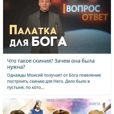
потерянная истина
историк, богослов,
Александр Богданенков,
священнослужитель,
филолог, литературовед
Целительные мощи
Олег Габрусевич,
#124
Елисея: разгадываем
священнослужитель,
загадку
историк, богослов,
Александр Богданенков,
священнослужитель,
Что такое скиния? Зачем она была
филолог, литературовед
нужна?
Жертва за грех и её
Олег Габрусевич,
#123
Однажды Моисей получает от Бога повеление
уроки
священнослужитель,
построить скинию для Него. Дело было в
историк, богослов,
пустыне, по кото...
Александр Богданенков,
священнослужитель,
филолог, литературовед