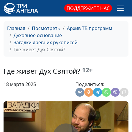
священнослужитель,
Библию?
филолог, литературовед,
ПОДДЕРЖИТЕ НАС
Олег Габрусевич,
священнослужитель,
Главная
Посмотреть
Архив ТВ программ
историк, богослов
Духовное основание
Находка
Александр Богданенков,
#132
Загадки древних рукописей
тысячелетия:
священнослужитель,
Где живет Дух Святой?
древние рукописи
филолог, литературовед,
Библии
Олег Габрусевич,
12+
священнослужитель,
Где живет Дух Святой?
историк, богослов
18 марта 2025
Поделиться:
Египетские
Александр Богданенков,
#131
иероглифы: тайны
священнослужитель,
дешифровки
филолог, литературовед,
Олег Габрусевич,
священнослужитель,
историк, богослов