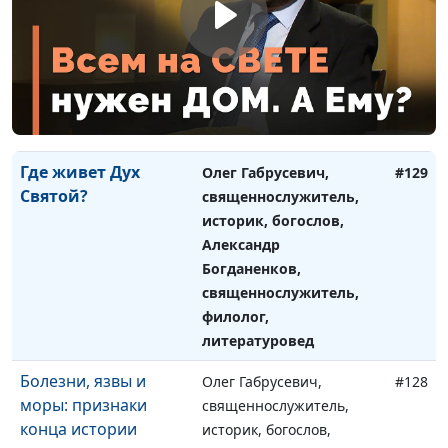
Клинопись: тайны
Александр Богданенков,
#130
дешифровки
священнослужитель,
филолог, литературовед,
Олег Габрусевич,
священнослужитель,
историк, богослов
Где живет Дух
Олег Габрусевич,
#129
Святой?
священнослужитель,
историк, богослов,
Александр
Богданенков,
священнослужитель,
филолог,
литературовед
Болезни, язвы и
Олег Габрусевич,
#128
моры: признаки
священнослужитель,
конца истории
историк, богослов,