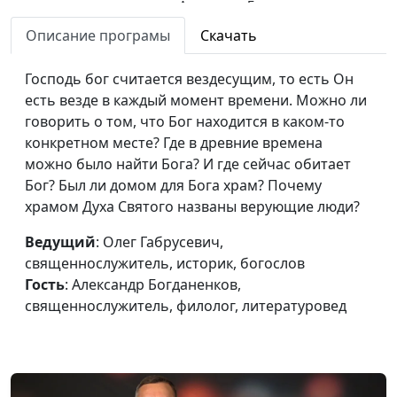
Александр Богданенков,
священнослужитель,
Описание програмы
Скачать
филолог, литературовед
Господь бог считается вездесущим, то есть Он
Дьявольская река и
Олег Габрусевич,
#127
есть везде в каждый момент времени. Можно ли
великая блудница
священнослужитель,
говорить о том, что Бог находится в каком-то
историк, богослов,
конкретном месте? Где в древние времена
Александр Богданенков,
можно было найти Бога? И где сейчас обитает
священнослужитель,
Бог? Был ли домом для Бога храм? Почему
филолог, литературовед
храмом Духа Святого названы верующие люди?
Поиск Бога: три
Олег Габрусевич,
#126
Ведущий
: Олег Габрусевич,
круга
священнослужитель,
священнослужитель, историк, богослов
Божественного
историк, богослов,
Гость
: Александр Богданенков,
откровения
Александр Богданенков,
священнослужитель, филолог, литературовед
священнослужитель,
филолог, литературовед
Исповедь по-
Олег Габрусевич,
#125
библейски:
священнослужитель,