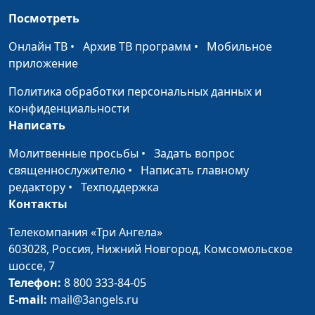
Посмотреть
Святилище: место
Олег Габрусевич,
#119
встречи изменить
священнослужитель,
Онлайн ТВ
•
Архив ТВ программ
•
Мобильное
нельзя
историк, богослов,
приложение
Александр Богданенков,
Политика обработки персональных данных и
священнослужитель,
конфиденциальности
филолог, литературовед
Написать
Кому нужна книга
Олег Габрусевич,
#118
Молитвенные просьбы
•
Задать вопрос
Левит?
священнослужитель,
священнослужителю
•
Написать главному
историк, богослов,
редактору
•
Техподдержка
Александр Богданенков,
Контакты
священнослужитель,
филолог, литературовед
Телекомпания «Три Ангела»
603028,
Россия, Нижний Новгород,
Комсомольское
Главная тема
Валерий Малышев,
#117
шоссе, 7
проповедей Христа
Эдуард Егизарян,
Телефон:
8 800 333-84-05
— Царство
историк, библеист
E-mail:
mail@3angels.ru
Небесное