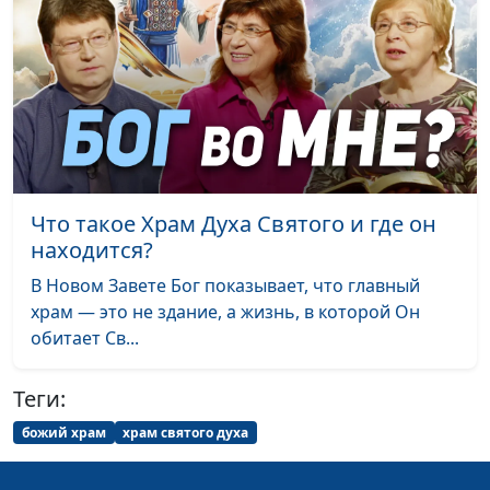
Грех и древняя
Олег Габрусевич,
#122
система
священнослужитель,
жертвоприношений
историк, богослов,
Александр Богданенков,
священнослужитель,
филолог, литературовед
Жертвоприношения:
Олег Габрусевич,
#121
как это было?
священнослужитель,
Что такое Храм Духа Святого и где он
историк, богослов,
находится?
Александр Богданенков,
В Новом Завете Бог показывает, что главный
священнослужитель,
храм — это не здание, а жизнь, в которой Он
филолог, литературовед
обитает Св...
Чему нас учит
Олег Габрусевич,
#120
жертва
священнослужитель,
Теги:
всесожжения
историк, богослов,
божий храм
храм святого духа
Александр Богданенков,
священнослужитель,
филолог, литературовед