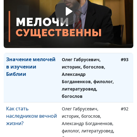
богослов
Аскетизм или
Олег Габрусевич,
#94
удовольствия: что
историк, богослов,
позволительно?
Александр Богданенков,
филолог, литературовед,
богослов
Значение мелочей
Олег Габрусевич,
#93
в изучении
историк, богослов,
Библии
Александр
Богданенков, филолог,
литературовед,
богослов
Как стать
Олег Габрусевич,
#92
наследником вечной
историк, богослов,
жизни?
Александр Богданенков,
филолог, литературовед,