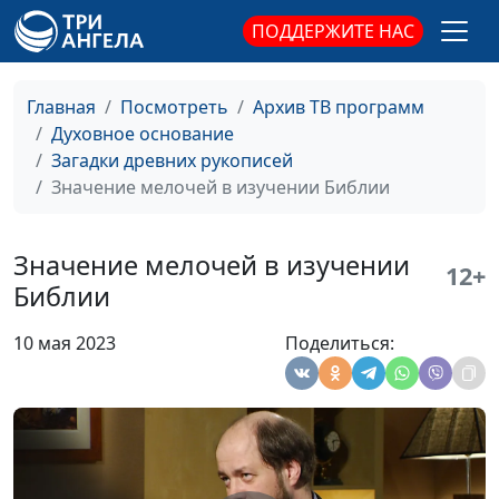
человеческие: как
Александр Богданенков,
ПОДДЕРЖИТЕ НАС
выбрать верное
филолог, литературовед,
толкование
богослов
Сложности перевода
Олег Габрусевич,
#97
Главная
Посмотреть
Архив ТВ программ
Библии
историк, богослов,
Духовное основание
Александр Богданенков,
Загадки древних рукописей
филолог, литературовед,
Значение мелочей в изучении Библии
богослов
"Добавленные"
Олег Габрусевич,
#96
Значение мелочей в изучении
12+
тексты в Библии
историк, богослов,
Библии
Александр Богданенков,
филолог, литературовед,
10 мая 2023
Поделиться:
богослов
Когда толкование
Олег Габрусевич,
#95
искажает перевод
историк, богослов,
Библии
Александр Богданенков,
филолог, литературовед,