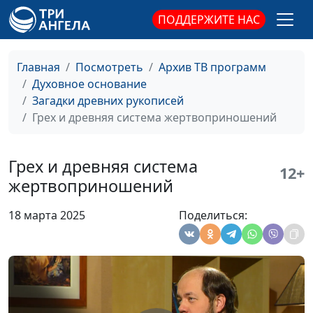
священнослужитель,
ПОДДЕРЖИТЕ НАС
филолог, литературовед
Исповедь по-
Олег Габрусевич,
#125
Главная
Посмотреть
Архив ТВ программ
библейски:
священнослужитель,
Духовное основание
потерянная истина
историк, богослов,
Загадки древних рукописей
Александр
Грех и древняя система жертвоприношений
Богданенков,
священнослужитель,
филолог, литературовед
Грех и древняя система
12+
жертвоприношений
Целительные мощи
Олег Габрусевич,
#124
Елисея: разгадываем
священнослужитель,
18 марта 2025
Поделиться:
загадку
историк, богослов,
Александр
Богданенков,
священнослужитель,
филолог, литературовед