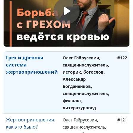
Жертва за грех и её
Олег Габрусевич,
#123
уроки
священнослужитель,
историк, богослов,
Александр
Богданенков,
священнослужитель,
филолог, литературовед
Грех и древняя
Олег Габрусевич,
#122
система
священнослужитель,
жертвоприношений
историк, богослов,
Александр
Богданенков,
священнослужитель,
филолог,
литературовед
Жертвоприношения:
Олег Габрусевич,
#121
как это было?
священнослужитель,