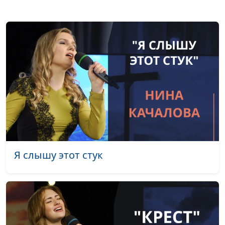
филолог, литературовед
Кому нужна книга
Олег Габрусевич,
#118
Левит?
священнослужитель,
историк, богослов,
Александр
Богданенков,
священнослужитель,
филолог, литературовед
Главная тема
Валерий Малышев,
#117
проповедей Христа —
Эдуард Егизарян,
Царство Небесное
историк, библеист
Я слышу этот стук
Рождество: бегство в
Валерий Малышев,
#116
Египет
Эдуард Егизарян,
историк, библеист
Нужно ли
Валерий Малышев,
#115