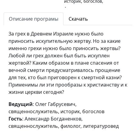
историк, богослов,
Александр
Богданенков,
Описание програмы
Скачать
священнослужитель,
филолог, литературовед
За грех в Древнем Израиле нужно было
приносить искупительную жертву. Но за какие
Чему нас учит жертва
Олег Габрусевич,
#120
именно грехи нужно было приносить жертвы?
всесожжения
священнослужитель,
Любой ли грех должен был быть искуплен
историк, богослов,
жертвой? Каким образом в плане спасения от
Александр
вечной смерти предусматривалось прощение
Богданенков,
для тех, кто был приговорен к смертной казни?
священнослужитель,
Применимы ли эти прообразы к христианству и к
филолог, литературовед
жизни церкви сегодня?
Святилище: место
Олег Габрусевич,
#119
Ведущий
: Олег Габрусевич,
встречи изменить
священнослужитель,
священнослужитель, историк, богослов
нельзя
историк, богослов,
Гость
: Александр Богданенков,
Александр
священнослужитель, филолог, литературовед
Богданенков,
священнослужитель,