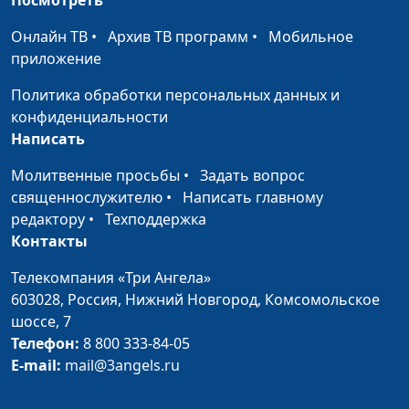
Рождество: семья
Валерий Малышев,
#114
Онлайн ТВ
•
Архив ТВ программ
•
Мобильное
Иисуса Христа
Эдуард Егизарян,
приложение
историк, библеист
Политика обработки персональных данных и
Рождество:
Валерий Малышев,
#113
конфиденциальности
пророчества о
Эдуард Егизарян,
Написать
Христе в Ветхом
историк, библеист
Завете
Молитвенные просьбы
•
Задать вопрос
священнослужителю
•
Написать главному
Влияние книги
Валерий Малышев,
#112
редактору
•
Техподдержка
пророка Иезекииля
Эдуард Егизарян,
Контакты
на Апокалипсис
историк, библеист
Иоанна
Телекомпания «Три Ангела»
603028,
Россия, Нижний Новгород,
Комсомольское
Падший ангел
Валерий Малышев,
#111
шоссе, 7
Люцифер и царь
Эдуард Егизарян,
Телефон:
8 800 333-84-05
Тира
историк, библеист
E-mail:
mail@3angels.ru
Будущее
Валерий Малышев,
#110