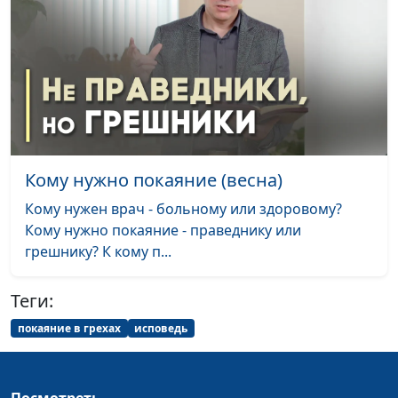
Кому нужна книга
Олег Габрусевич,
#118
Левит?
священнослужитель,
историк, богослов,
Александр Богданенков,
священнослужитель,
филолог, литературовед
Главная тема
Валерий Малышев,
#117
Кому нужно покаяние (весна)
проповедей Христа
Эдуард Егизарян,
— Царство
Кому нужен врач - больному или здоровому?
историк, библеист
Небесное
Кому нужно покаяние - праведнику или
грешнику? К кому п...
Рождество: бегство
Валерий Малышев,
#116
в Египет
Эдуард Егизарян,
Теги:
историк, библеист
покаяние в грехах
исповедь
Нужно ли
Валерий Малышев,
#115
праздновать
Эдуард Егизарян,
Рождество?
историк, библеист
Посмотреть