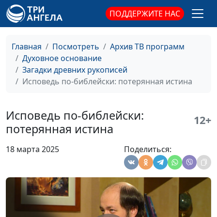
Святой?
священнослужитель,
ПОДДЕРЖИТЕ НАС
историк, богослов,
Александр Богданенков,
священнослужитель,
Главная
Посмотреть
Архив ТВ программ
филолог, литературовед
Духовное основание
Загадки древних рукописей
Болезни, язвы и
Олег Габрусевич,
#128
Исповедь по-библейски: потерянная истина
моры: признаки
священнослужитель,
конца истории
историк, богослов,
Александр Богданенков,
Исповедь по-библейски:
12+
священнослужитель,
потерянная истина
филолог, литературовед
18 марта 2025
Поделиться:
Дьявольская река и
Олег Габрусевич,
#127
великая блудница
священнослужитель,
историк, богослов,
Александр Богданенков,
священнослужитель,
филолог, литературовед