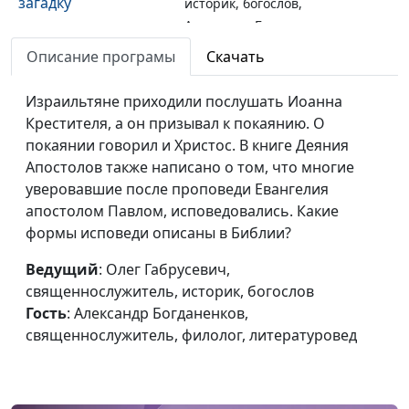
загадку
историк, богослов,
Александр Богданенков,
священнослужитель,
Описание програмы
Скачать
филолог, литературовед
Израильтяне приходили послушать Иоанна
Жертва за грех и её
Олег Габрусевич,
#123
Крестителя, а он призывал к покаянию. О
уроки
священнослужитель,
покаянии говорил и Христос. В книге Деяния
историк, богослов,
Апостолов также написано о том, что многие
Александр Богданенков,
уверовавшие после проповеди Евангелия
священнослужитель,
апостолом Павлом, исповедовались. Какие
филолог, литературовед
формы исповеди описаны в Библии?
Грех и древняя
Олег Габрусевич,
#122
Ведущий
: Олег Габрусевич,
система
священнослужитель,
священнослужитель, историк, богослов
жертвоприношений
историк, богослов,
Гость
: Александр Богданенков,
Александр Богданенков,
священнослужитель, филолог, литературовед
священнослужитель,
филолог, литературовед
Жертвоприношения:
Олег Габрусевич,
#121