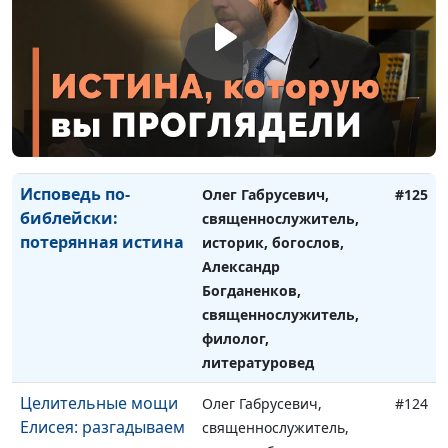
Поиск Бога: три
Олег Габрусевич,
#126
круга
священнослужитель,
Божественного
историк, богослов,
откровения
Александр Богданенков,
священнослужитель,
филолог, литературовед
Исповедь по-
Олег Габрусевич,
#125
библейски:
священнослужитель,
потерянная истина
историк, богослов,
Александр
Богданенков,
священнослужитель,
филолог,
литературовед
Целительные мощи
Олег Габрусевич,
#124
Елисея: разгадываем
священнослужитель,