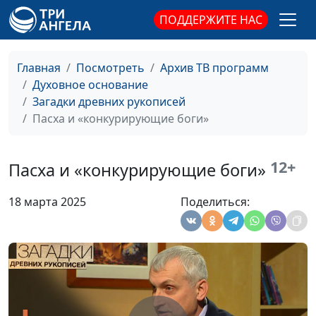
священнослужитель,
числе 666
историк, богослов,
ПОДДЕРЖИТЕ НАС
Александр Богданенков,
священнослужитель,
Главная
Посмотреть
Архив ТВ программ
филолог, литературовед
Духовное основание
Пасха и
Александр Богданенков,
#140
Загадки древних рукописей
современность
священнослужитель,
Пасха и «конкурирующие боги»
филолог, литературовед,
Олег Габрусевич,
12+
священнослужитель,
Пасха и «конкурирующие боги»
историк, богослов
18 марта 2025
Поделиться:
Пасха в Библии и в
Александр Богданенков,
#139
церкви
священнослужитель,
филолог, литературовед,
Олег Габрусевич,
священнослужитель,
историк, богослов