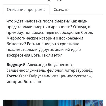
Олег Габрусевич,
священнослужитель,
Описание програмы
Скачать
историк, богослов
Что ждёт человека после смерти? Как люди
Противоречия в
Александр Богданенков,
#135
представляли смерть в древности? Откуда, к
Библии: тексты с
священнослужитель,
примеру, появилась идея возрождения богов,
преткновением
филолог, литературовед,
мифологические истории о воскресении
Олег Габрусевич,
божества? Есть мнение, что христиане
священнослужитель,
позаимствовали у других религий идею
историк, богослов
воскресения Бога. Так ли это?
Самая важная
Александр Богданенков,
#134
Ведущий
: Александр Богданенков,
рукопись Нового
священнослужитель,
священнослужитель, филолог, литературовед
Завета
филолог, литературовед,
Гость
: Олег Габрусевич, священнослужитель,
Олег Габрусевич,
историк, богослов
священнослужитель,
историк, богослов
Можно ли
Александр Богданенков,
#133
уничтожить
священнослужитель,