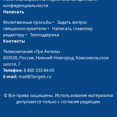
священнослужитель,
конфиденциальности
филолог, литературовед
Написать
Целительные мощи
Олег Габрусевич,
#124
Молитвенные просьбы
•
Задать вопрос
Елисея: разгадываем
священнослужитель,
священнослужителю
•
Написать главному
загадку
историк, богослов,
редактору
•
Техподдержка
Александр Богданенков,
Контакты
священнослужитель,
филолог, литературовед
Телекомпания «Три Ангела»
603028,
Россия, Нижний Новгород,
Комсомольское
Жертва за грех и её
Олег Габрусевич,
#123
шоссе, 7
уроки
священнослужитель,
Телефон:
8 800 333-84-05
историк, богослов,
E-mail:
mail@3angels.ru
Александр Богданенков,
священнослужитель,
филолог, литературовед
© Все права защищены. Использование материалов
допускается только с согласия редакции.
Грех и древняя
Олег Габрусевич,
#122
система
священнослужитель,
жертвоприношений
историк, богослов,