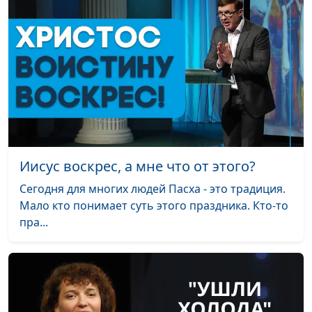
Библию?
филолог, литературовед,
Олег Габрусевич,
священнослужитель,
историк, богослов
Находка
Александр Богданенков,
#132
тысячелетия:
священнослужитель,
древние рукописи
филолог, литературовед,
Библии
Олег Габрусевич,
священнослужитель,
Иисус воскрес, а мне что от этого?
историк, богослов
Сегодня для многих людей Пасха - это традиция.
Египетские
Александр Богданенков,
#131
Мало кто понимает суть этого праздника. Кто-то
иероглифы: тайны
священнослужитель,
пра...
дешифровки
филолог, литературовед,
Олег Габрусевич,
священнослужитель,
историк, богослов