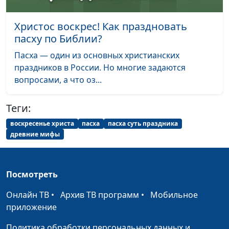
Дьявольская река и
Олег Габрусевич,
#127
Христос воскрес! Как праздновать
великая блудница
священнослужитель,
пасху по Библии?
историк, богослов,
Пасха — один из основных христианских
Александр Богданенков,
праздников в России. Но многие задаются
священнослужитель,
вопросами, а что оз...
филолог, литературовед
Поиск Бога: три
Олег Габрусевич,
#126
Теги:
круга
священнослужитель,
воскресенье христа
пасха
пасха суть праздника
Божественного
историк, богослов,
древние мифы
откровения
Александр Богданенков,
священнослужитель,
филолог, литературовед
Посмотреть
Исповедь по-
Олег Габрусевич,
#125
Онлайн ТВ
•
Архив ТВ программ
•
Мобильное
библейски:
священнослужитель,
приложение
потерянная истина
историк, богослов,
Александр Богданенков,
Политика обработки персональных данных и