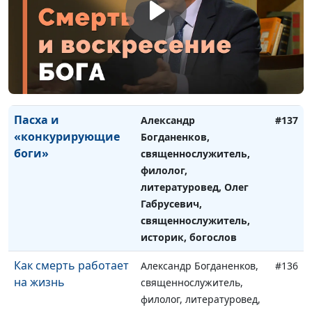
Первая Пасха: где,
Александр Богданенков,
#138
когда, почему
священнослужитель,
филолог, литературовед,
Олег Габрусевич,
священнослужитель,
историк, богослов
Пасха и
Александр
#137
«конкурирующие
Богданенков,
боги»
священнослужитель,
филолог,
литературовед, Олег
Габрусевич,
священнослужитель,
историк, богослов
Как смерть работает
Александр Богданенков,
#136
на жизнь
священнослужитель,
филолог, литературовед,