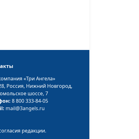
Олег Габрусевич,
#37
ыке
Александр
Богданенков,
литературовед,
богослов
анию
Олег Габрусевич,
#36
Александр
Богданенков,
такты
литературовед,
богослов
компания «Три Ангела»
иги
28,
Россия, Нижний Новгород,
Олег Габрусевич,
#35
омольское шоссе, 7
Александр
фон:
8 800 333-84-05
Богданенков,
il:
mail@3angels.ru
литературовед,
богослов
х
Олег Габрусевич,
#34
согласия редакции.
Александр