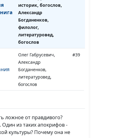
ия
историк, богослов,
книга
Александр
Богданенков,
филолог,
литературовед,
богослов
Олег Габрусевич,
#39
Александр
ания
Богданенков,
литературовед,
богослов
ств
Олег Габрусевич,
#38
Александр
Богданенков,
ть ложное от правдивого?
литературовед,
 Один из таких апокрифов -
богослов
кой культуры? Почему она не