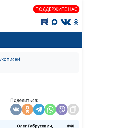
ия от
Александр
Богданенков, филолог,
ПОДДЕРЖИТЕ НАС
литературовед,
богослов
Олег Габрусевич,
#42
елие
историк, богослов,
Александр
Богданенков, филолог,
рукописей
литературовед,
богослов
суса
Олег Габрусевич,
#41
елия
историк, богослов,
Александр
Поделиться:
Богданенков, филолог,
литературовед,
богослов
Олег Габрусевич,
#40