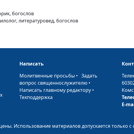
Откровение:
будущее на яз
орик, богослов
прошлого
филолог, литературовед, богослов
Ключ к толков
Откровения
Написать
Кон
•
Молитвенные просьбы
•
Задать
Теле
Тайна жанра кн
вопрос священнослужителю
•
6030
Откровение
Написать главному редактору
•
Комс
х
Техподдержка
Теле
E-ma
Мир библейски
ены. Использование материалов допускается только с 
пророков