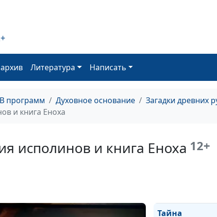
греха и Евангел
Иуды
2+
Тайна Иисуса и
оархив
Литература
Написать
Марии и Еванг
от Филиппа
ТВ программ
Духовное основание
Загадки древних 
ов и книга Еноха
Тайна семьи Ии
12+
ия исполинов и книга Еноха
Христа и еванг
детства
Тайна