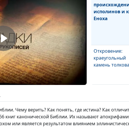
происхожден
исполинов и 
Еноха
Откровение:
краеугольный
камень толков
Пазлы пророче
ь
Откровения
блии. Чему верить? Как понять, где истина? Как отличи
66 книг канонической Библии. Их называют апокрифами.
нохом или является результатом влиянием эллинистичес