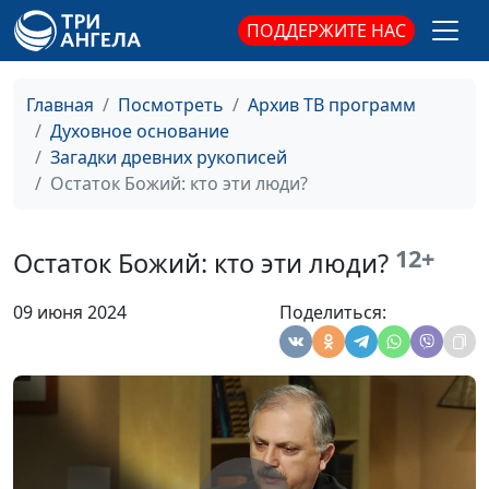
ПОДДЕРЖИТЕ НАС
Нужно ли
Валерий Малышев,
#115
праздновать
Эдуард Егизарян,
Рождество?
историк, библеист
Главная
Посмотреть
Архив ТВ программ
Духовное основание
Рождество: семья
Валерий Малышев,
#114
Загадки древних рукописей
Иисуса Христа
Эдуард Егизарян,
Остаток Божий: кто эти люди?
историк, библеист
Рождество:
Валерий Малышев,
#113
12+
Остаток Божий: кто эти люди?
пророчества о
Эдуард Егизарян,
Христе в Ветхом
историк, библеист
09 июня 2024
Поделиться:
Завете
Влияние книги
Валерий Малышев,
#112
пророка Иезекииля
Эдуард Егизарян,
на Апокалипсис
историк, библеист
Иоанна
Падший ангел
Валерий Малышев,
#111