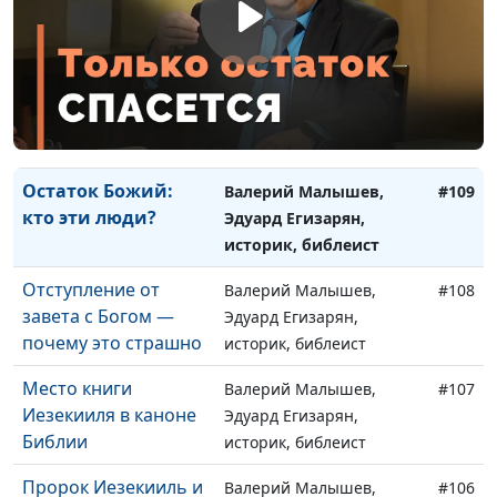
Люцифер и царь
Эдуард Егизарян,
Тира
историк, библеист
Будущее
Валерий Малышев,
#110
богоотступников:
Эдуард Егизарян,
как вернуться к Богу
историк, библеист
Остаток Божий:
Валерий Малышев,
#109
кто эти люди?
Эдуард Егизарян,
историк, библеист
Отступление от
Валерий Малышев,
#108
завета с Богом —
Эдуард Егизарян,
почему это страшно
историк, библеист
Место книги
Валерий Малышев,
#107
Иезекииля в каноне
Эдуард Егизарян,
Библии
историк, библеист
Пророк Иезекииль и
Валерий Малышев,
#106