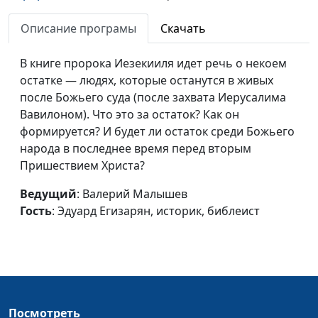
его необычное
Эдуард Егизарян,
призвание
Описание програмы
Скачать
историк, библеист
Философия истории
Олег Габрусевич,
#105
В книге пророка Иезекииля идет речь о некоем
в книге пророка
историк, богослов,
остатке — людях, которые останутся в живых
Даниила
Александр Богданенков,
после Божьего суда (после захвата Иерусалима
филолог, литературовед,
Вавилоном). Что это за остаток? Как он
богослов
формируется? И будет ли остаток среди Божьего
народа в последнее время перед вторым
Когда грех — совсем
Олег Габрусевич,
#104
Пришествием Христа?
не грех
историк, богослов,
Александр Богданенков,
Ведущий
: Валерий Малышев
филолог, литературовед,
Гость
: Эдуард Егизарян, историк, библеист
богослов
Книга Даниила: как
Олег Габрусевич,
#103
проклинает Бог?
историк, богослов,
Александр Богданенков,
филолог, литературовед,
Посмотреть