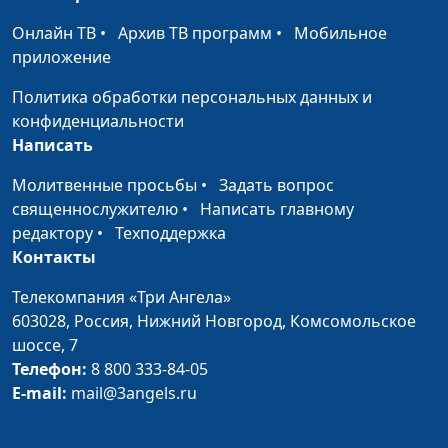
богослов
Онлайн ТВ
•
Архив ТВ программ
•
Мобильное
Даниил и его друзья:
Олег Габрусевич,
#102
приложение
выбранные
историк, богослов,
человеком или
Александр Богданенков,
Политика обработки персональных данных и
Богом?
филолог, литературовед,
конфиденциальности
богослов
Написать
Даниил: чистота
Олег Габрусевич,
#101
Молитвенные просьбы
•
Задать вопрос
пищи и верность
историк, богослов,
священнослужителю
•
Написать главному
Богу
Александр Богданенков,
редактору
•
Техподдержка
филолог, литературовед,
Контакты
богослов
Телекомпания «Три Ангела»
Главная весть книги
Олег Габрусевич,
#100
603028,
Россия, Нижний Новгород,
Комсомольское
пророка Даниила
историк, богослов,
шоссе, 7
Александр Богданенков,
Телефон:
8 800 333-84-05
филолог, литературовед,
E-mail:
mail@3angels.ru
богослов