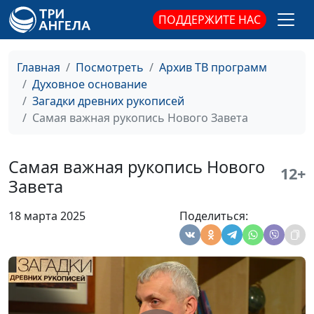
когда, почему
священнослужитель,
ПОДДЕРЖИТЕ НАС
филолог, литературовед,
Олег Габрусевич,
священнослужитель,
Главная
Посмотреть
Архив ТВ программ
историк, богослов
Духовное основание
Загадки древних рукописей
Пасха и
Александр Богданенков,
#137
Самая важная рукопись Нового Завета
«конкурирующие
священнослужитель,
боги»
филолог, литературовед,
Олег Габрусевич,
Самая важная рукопись Нового
12+
священнослужитель,
Завета
историк, богослов
18 марта 2025
Поделиться:
Как смерть работает
Александр Богданенков,
#136
на жизнь
священнослужитель,
филолог, литературовед,
Олег Габрусевич,
священнослужитель,
историк, богослов