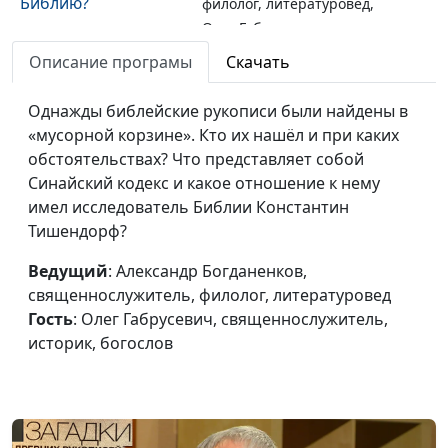
Библию?
филолог, литературовед,
Олег Габрусевич,
священнослужитель,
Описание програмы
Скачать
историк, богослов
Однажды библейские рукописи были найдены в
Находка
Александр Богданенков,
#132
«мусорной корзине». Кто их нашёл и при каких
тысячелетия:
священнослужитель,
обстоятельствах? Что представляет собой
древние рукописи
филолог, литературовед,
Синайский кодекс и какое отношение к нему
Библии
Олег Габрусевич,
имел исследователь Библии Константин
священнослужитель,
Тишендорф?
историк, богослов
Ведущий
: Александр Богданенков,
Египетские
Александр Богданенков,
#131
священнослужитель, филолог, литературовед
иероглифы: тайны
священнослужитель,
Гость
: Олег Габрусевич, священнослужитель,
дешифровки
филолог, литературовед,
историк, богослов
Олег Габрусевич,
священнослужитель,
историк, богослов
Клинопись: тайны
Александр Богданенков,
#130