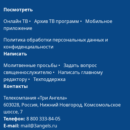
Дьявольская река и
Олег Габрусевич,
#127
Посмотреть
великая блудница
священнослужитель,
Онлайн ТВ
•
Архив ТВ программ
•
Мобильное
историк, богослов,
приложение
Александр Богданенков,
священнослужитель,
Политика обработки персональных данных и
филолог, литературовед
конфиденциальности
Написать
Поиск Бога: три
Олег Габрусевич,
#126
круга
священнослужитель,
Молитвенные просьбы
•
Задать вопрос
Божественного
историк, богослов,
священнослужителю
•
Написать главному
откровения
Александр Богданенков,
редактору
•
Техподдержка
священнослужитель,
Контакты
филолог, литературовед
Телекомпания «Три Ангела»
Исповедь по-
Олег Габрусевич,
#125
603028,
Россия, Нижний Новгород,
Комсомольское
библейски:
священнослужитель,
шоссе, 7
потерянная истина
историк, богослов,
Телефон:
8 800 333-84-05
Александр Богданенков,
E-mail:
mail@3angels.ru
священнослужитель,