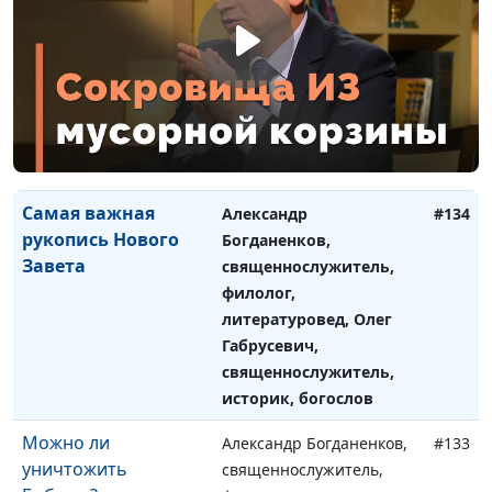
Противоречия в
Александр Богданенков,
#135
Библии: тексты с
священнослужитель,
преткновением
филолог, литературовед,
Олег Габрусевич,
священнослужитель,
историк, богослов
Самая важная
Александр
#134
рукопись Нового
Богданенков,
Завета
священнослужитель,
филолог,
литературовед, Олег
Габрусевич,
священнослужитель,
историк, богослов
Можно ли
Александр Богданенков,
#133
уничтожить
священнослужитель,