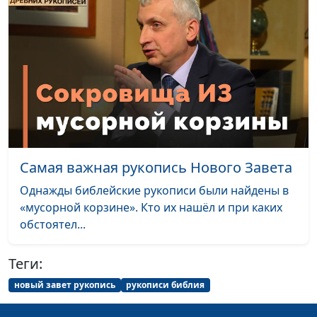
дешифровки
священнослужитель,
филолог, литературовед,
Олег Габрусевич,
священнослужитель,
историк, богослов
Где живет Дух
Олег Габрусевич,
#129
Святой?
священнослужитель,
историк, богослов,
Александр Богданенков,
Самая важная рукопись Нового Завета
священнослужитель,
Однажды библейские рукописи были найдены в
филолог, литературовед
«мусорной корзине». Кто их нашёл и при каких
Болезни, язвы и
Олег Габрусевич,
#128
обстоятел...
моры: признаки
священнослужитель,
конца истории
историк, богослов,
Теги:
Александр Богданенков,
новый завет рукопись
рукописи библия
священнослужитель,
филолог, литературовед