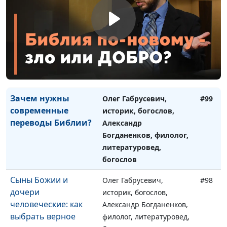
богослов
Главная весть книги
Олег Габрусевич,
#100
пророка Даниила
историк, богослов,
Александр Богданенков,
филолог, литературовед,
богослов
Зачем нужны
Олег Габрусевич,
#99
современные
историк, богослов,
переводы Библии?
Александр
Богданенков, филолог,
литературовед,
богослов
Сыны Божии и
Олег Габрусевич,
#98
дочери
историк, богослов,
человеческие: как
Александр Богданенков,
выбрать верное
филолог, литературовед,