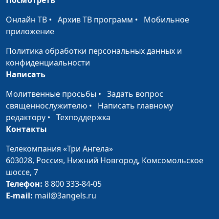
филолог, литературовед,
богослов
Онлайн ТВ
•
Архив ТВ программ
•
Мобильное
приложение
Зарождение
Валерий Малышев,
#87
христианства и
Эдуард Егизарян,
Политика обработки персональных данных и
период Второго
историк, библеист,
конфиденциальности
Храма
заведующий кафедрой
Написать
теологии ЗАУ
Молитвенные просьбы
•
Задать вопрос
Религиозно-
Валерий Малышев,
#86
священнослужителю
•
Написать главному
политические
Эдуард Егизарян,
редактору
•
Техподдержка
группы времен
историк, библеист,
Контакты
Нового Завета
заведующий кафедрой
Телекомпания «Три Ангела»
теологии ЗАУ
603028,
Россия, Нижний Новгород,
Комсомольское
Переводы
Валерий Малышев,
#85
шоссе, 7
Священного
Эдуард Егизарян,
Телефон:
8 800 333-84-05
Писания
историк, библеист,
E-mail:
mail@3angels.ru
заведующий кафедрой
теологии ЗАУ