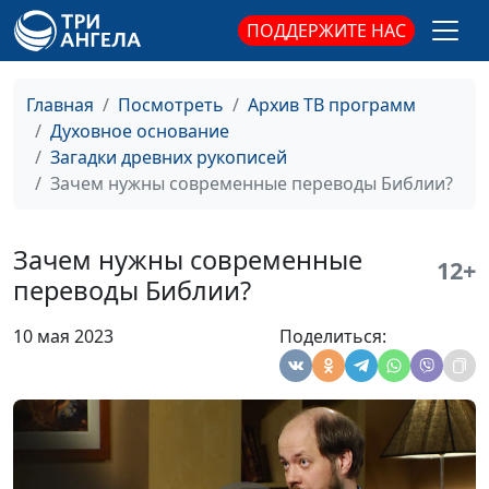
Александр Богданенков,
ПОДДЕРЖИТЕ НАС
филолог, литературовед,
богослов
Книга Даниила: как
Олег Габрусевич,
#103
Главная
Посмотреть
Архив ТВ программ
проклинает Бог?
историк, богослов,
Духовное основание
Александр Богданенков,
Загадки древних рукописей
филолог, литературовед,
Зачем нужны современные переводы Библии?
богослов
Даниил и его друзья:
Олег Габрусевич,
#102
Зачем нужны современные
12+
выбранные
историк, богослов,
переводы Библии?
человеком или
Александр Богданенков,
Богом?
филолог, литературовед,
10 мая 2023
Поделиться:
богослов
Даниил: чистота
Олег Габрусевич,
#101
пищи и верность
историк, богослов,
Богу
Александр Богданенков,
филолог, литературовед,