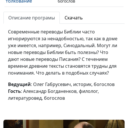
толкование
богослов
Сложности перевода
Олег Габрусевич,
#97
Описание програмы
Скачать
Библии
историк, богослов,
Александр Богданенков,
Современные переводы Библии часто
филолог, литературовед,
игнорируются за ненадобностью, так как в доме
богослов
уже имеется, например, Синодальный. Могут ли
"Добавленные"
новые переводы Библии быть полезны? Что
Олег Габрусевич,
#96
тексты в Библии
дают новые переводы Писания? С течением
историк, богослов,
времени древние тексты становятся трудны для
Александр Богданенков,
понимания. Что делать в подобных случаях?
филолог, литературовед,
богослов
Ведущий
: Олег Габрусевич, историк, богослов
Когда толкование
Гость
: Александр Богданенков, филолог,
Олег Габрусевич,
#95
искажает перевод
литературовед, богослов
историк, богослов,
Библии
Александр Богданенков,
филолог, литературовед,
богослов