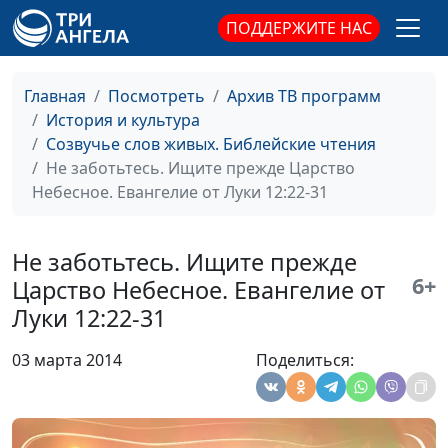
ПОДДЕРЖИТЕ НАС
Фарисей и мытарь.Всякий,
Ирина
#25
возвышающий себя, унижен
Кириченко
будет, а принижающий -
Главная
Посмотреть
Архив ТВ программ
возвышен.Евангелие от Луки 18:9-
История и культура
14
Созвучье слов живых. Библейские чтения
Молитесь, не переставайте.
Не заботьтесь. Ищите прежде Царство
Ирина
#24
Евангелие от Луки 18:1-8
Небесное. Евангелие от Луки 12:22-31
Кириченко
Исцеление Прокаженных. О
Ирина
#23
благодарности и вере.Евангелие
Не заботьтесь. Ищите прежде
Кириченко
от Луки 17:11-19
6+
Царство Небесное. Евангелие от
Луки 12:22-31
Притча о богаче и Лазаре.
Ирина
#22
Евангелие от Луки 16:19-31
Кириченко
03 марта 2014
Поделиться:
Притча о блудном сыне.
Ирина
#21
Евангелие от Луки 15:11-32
Кириченко