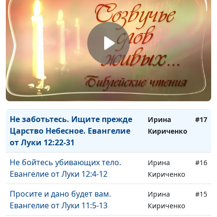
Притча о потерянной овце и
Ирина
#20
монете. Евангелие от Луки 15:1-10
Кириченко
Притча о выборе почетных мест.
Ирина
#19
о смирении. Евангелие от Луки
Кириченко
14:7-14
Исцеление в субботу согнутой
Ирина
#18
женщины. Евангелие от Луки
Кириченко
13:10-17
Не заботьтесь. Ищите прежде
Ирина
#17
Царство Небесное. Евангелие
Кириченко
от Луки 12:22-31
Не бойтесь убивающих тело.
Ирина
#16
Евангелие от Луки 12:4-12
Кириченко
Просите и дано будет вам.
Ирина
#15
Евангелие от Луки 11:5-13
Кириченко