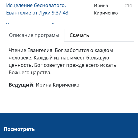
Исцеление бесноватого.
Ирина
#14
Евангелие от Луки 9:37-43
Кириченко
Христос усмиряет бурю на озере.
Ирина
#13
Евангелие от Луки 8:22-25
Кириченко
Описание програмы
Скачать
Мария Магдалина выливает миро
Ирина
#12
Чтение Евангелия. Бог заботится о каждом
на ноги Христа. Евангелие от
Кириченко
человеке. Каждый из нас имеет большую
Луки 7:36-50
ценность. Бог советует прежде всего искать
Божьего царства.
Воскрешение сына вдовы.
Ирина
#11
Евангелие от Луки 7:11-17
Кириченко
Ведущий
: Ирина Кириченко
Исцеление слуги центуриона.
Ирина
#10
Евангелие от Луки 7:1-10
Кириченко
Нагорная проповедь. Любовь к
Ирина
#9
врагам. Евангелие от Луки 6:27-36
Кириченко
Посмотреть
Дом на песке и на камне.
Ирина
#8