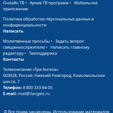
Евангелие от Луки 6:46-49
Кириченко
Онлайн ТВ
•
Архив ТВ программ
•
Мобильное
приложение
Нагорная проповедь. Не судите,
Ирина
#7
и не будете судимы. О соринке и
Кириченко
Политика обработки персональных данных и
бревне в глазу Евангелие от Луки
конфиденциальности
6:37-42
Написать
Избрание двенадцати учеников.
Молитвенные просьбы
•
Задать вопрос
Ирина
#6
Исцеление тех, кто прикоснулся
священнослужителю
•
Написать главному
Кириченко
ко Христу. Евангелие от Луки 6:12-
редактору
•
Техподдержка
19
Контакты
Притча о десяти девах. Десять
Телекомпания «Три Ангела»
Ирина
#5
дев вышли встречать жениха.
603028,
Россия, Нижний Новгород,
Комсомольское
Кириченко
Евангелие от Матфея 25:1-13
шоссе, 7
Телефон:
8 800 333-84-05
Притча о работниках в
Ирина
#4
E-mail:
mail@3angels.ru
винограднике. Всем заплатили
Кириченко
поровну. Евангелие от Матфея
20:1-16
© Все права защищены. Использование материалов