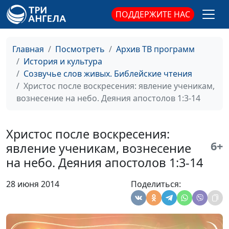
Апостол Павел о любви 1-е
Ирина
#51
ПОДДЕРЖИТЕ НАС
послание в Коринф 13:1-13
Кириченко
Как жить христианину:
Ирина
#50
Главная
Посмотреть
Архив ТВ программ
наставления Апостола Павла.
Кириченко
История и культура
Послание в Рим 15:1-13
Созвучье слов живых. Библейские чтения
Павел призывает: побеждай зло
Христос после воскресения: явление ученикам,
Ирина
#49
добром. Послание в Рим 12:9-21
вознесение на небо. Деяния апостолов 1:3-14
Кириченко
Можно ли разводиться - что
Ирина
#48
говорит Христос?. Евангелие по
Христос после воскресения:
Кириченко
Матфею 19:2-12
6+
явление ученикам, вознесение
на небо. Деяния апостолов 1:3-14
Искушения Христа: как отвечать
Ирина
#47
дьяволу. Евангелие по Матфею
Кириченко
28 июня 2014
Поделиться:
4:1-11
Рождение Христа. Евангелие по
Ирина
#46
Матфею 1:18-25
Кириченко