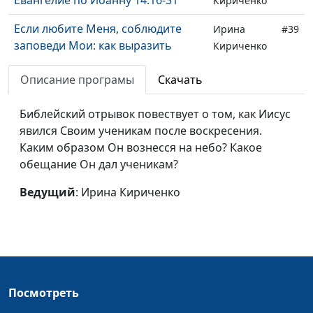
Кириченко
Если любите Меня, соблюдите
Ирина
#39
заповеди Мои: как выразить
Кириченко
любовь к Иисусу?. Евангелие по
Иоанну 14:1-15
Описание програмы
Скачать
Омовение ног Иисусом.
Ирина
#38
Библейский отрывок повествует о том, как Иисус
Подготовка к вечере. Евангелие
Кириченко
явился Своим ученикам после воскресения.
по Иоанну 13:1-20
Каким образом Он вознесся на небо? Какое
обещание Он дал ученикам?
Жизнь земная и жизнь вечная.
Ирина
#37
Евангелие по Иоанну 12:20-30
Кириченко
Ведущий
: Ирина Кириченко
Христос въезжает в Иерусалим на
Ирина
#36
молодом осле. Весь мир идет за
Кириченко
Ним. .Евангелие по Иоанну 12:12-
19
Посмотреть
Воскрешение Лазаря через 4 дня
Ирина
#35
после смерти. Евангелие по
Кириченко