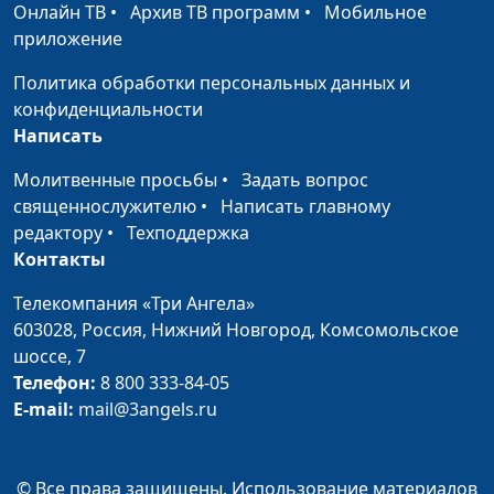
Онлайн ТВ
•
Архив ТВ программ
•
Мобильное
Иоанну 11:1-45
приложение
Исцеление слепорожденного.
Ирина
#34
Политика обработки персональных данных и
Евангелие по Иоанну 9:1-33
Кириченко
конфиденциальности
Написать
Прощение женщины: иди и не
Ирина
#33
греши. Евангелие по Иоанну 8:2-
Кириченко
Молитвенные просьбы
•
Задать вопрос
11
священнослужителю
•
Написать главному
редактору
•
Техподдержка
Значение Христа. Он хлеб жизни.
Ирина
#32
Контакты
Евангелие по Иоанну 6:35-51
Кириченко
Телекомпания «Три Ангела»
У Бога нет голодного. Евангелие
Ирина
#31
603028,
Россия, Нижний Новгород,
Комсомольское
по Иоанну 6:1-13
Кириченко
шоссе, 7
Добрые дела в субботу. Евангелие
Телефон:
8 800 333-84-05
Ирина
#30
по Иоанну 5:1-15
E-mail:
mail@3angels.ru
Кириченко
Чудо веры, чудо исцеления.
Ирина
#29
Евангелие по Иоанну 4:46-53
Кириченко
© Все права защищены. Использование материалов