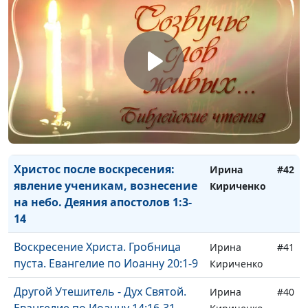
Апостол Павел о Святом Духе.
Ирина
#45
Деяния апостолов 19:1-10
Кириченко
Дух Святой - Наш Утешитель.
Ирина
#44
Деяния апостолов 9:36-42
Кириченко
Исцеление хоромого Петром, или
Ирина
#43
Кто лечит больных на самом
Кириченко
деле? Деяния апостолов 3:1-16
Христос после воскресения:
Ирина
#42
явление ученикам, вознесение
Кириченко
на небо. Деяния апостолов 1:3-
14
Воскресение Христа. Гробница
Ирина
#41
пуста. Евангелие по Иоанну 20:1-9
Кириченко
Другой Утешитель - Дух Святой.
Ирина
#40
Евангелие по Иоанну 14:16-31