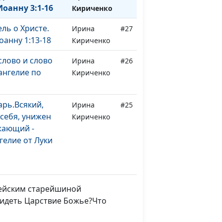
Иоанну 3:1-16
Кириченко
ль о Христе.
Ирина
#27
оанну 1:13-18
Кириченко
слово и слово
Ирина
#26
вангелие по
Кириченко
рь.Всякий,
Ирина
#25
ебя, унижен
Кириченко
жающий -
елие от Луки
ереставайте.
Ирина
#24
ки 18:1-8
Кириченко
удейским старейшиной
видеть Царствие Божье?Что
каженных. О
Ирина
#23
 и
Кириченко