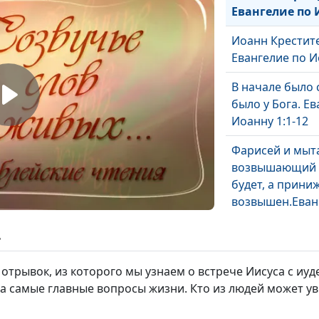
Евангелие по 
Иоанн Крестите
Евангелие по И
В начале было 
было у Бога. Е
Иоанну 1:1-12
Фарисей и мыта
возвышающий с
будет, а прини
возвышен.Еванг
18:9-14
ь
Молитесь, не п
Евангелие от Лу
 отрывок, из которого мы узнаем о встрече Иисуса с и
на самые главные вопросы жизни. Кто из людей может у
Исцеление Про
благодарности