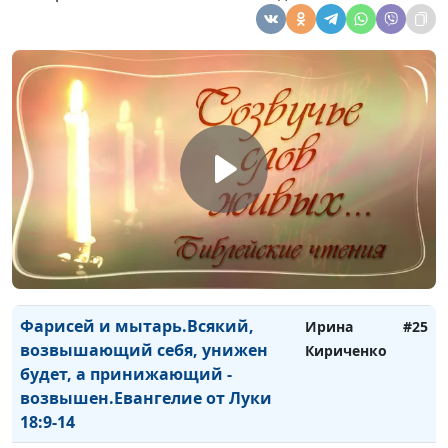
по Иоанну 5:1-15
Кириченко
Чудо веры, чудо исцеления.
Ирина
#29
Евангелие по Иоанну 4:46-53
Кириченко
Что такое рождение свыше?
Ирина
#28
Евангелие по Иоанну 3:1-16
Кириченко
Иоанн Креститель о Христе.
Ирина
#27
Евангелие по Иоанну 1:13-18
Кириченко
В начале было слово и слово
Ирина
#26
было у Бога. Евангелие по Иоанну
Кириченко
1:1-12
Фарисей и мытарь.Всякий,
Ирина
#25
возвышающий себя, унижен
Кириченко
будет, а принижающий -
возвышен.Евангелие от Луки
18:9-14