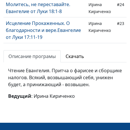
Молитесь, не переставайте.
Ирина
#24
Евангелие от Луки 18:1-8
Кириченко
Исцеление Прокаженных. О
Ирина
#23
благодарности и вере.Евангелие
Кириченко
от Луки 17:11-19
Притча о богаче и Лазаре.
Ирина
#22
Евангелие от Луки 16:19-31
Описание програмы
Скачать
Кириченко
Притча о блудном сыне.
Ирина
#21
Чтение Евангелия. Притча о фарисее и сборщике
Евангелие от Луки 15:11-32
Кириченко
налогов. Всякий, возвышающий себя, унижен
будет, а принижающий - возвышен.
Притча о потерянной овце и
Ирина
#20
монете. Евангелие от Луки 15:1-10
Кириченко
Ведущий
: Ирина Кириченко
Притча о выборе почетных мест.
Ирина
#19
о смирении. Евангелие от Луки
Кириченко
14:7-14