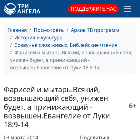
19
ПОДДЕРЖИТЕ НАС
Воскрешение Лазаря через 4 дня
Ирина
#35
после смерти. Евангелие по
Кириченко
Главная
Посмотреть
Архив ТВ программ
Иоанну 11:1-45
История и культура
Исцеление слепорожденного.
Ирина
#34
Созвучье слов живых. Библейские чтения
Евангелие по Иоанну 9:1-33
Кириченко
Фарисей и мытарь.Всякий, возвышающий себя,
унижен будет, а принижающий -
Прощение женщины: иди и не
Ирина
#33
возвышен.Евангелие от Луки 18:9-14
греши. Евангелие по Иоанну 8:2-
Кириченко
11
Фарисей и мытарь.Всякий,
Значение Христа. Он хлеб жизни.
Ирина
#32
возвышающий себя, унижен
Евангелие по Иоанну 6:35-51
Кириченко
6+
будет, а принижающий -
У Бога нет голодного. Евангелие
Ирина
#31
возвышен.Евангелие от Луки
по Иоанну 6:1-13
Кириченко
18:9-14
Добрые дела в субботу. Евангелие
Ирина
#30
03 марта 2014
Поделиться: