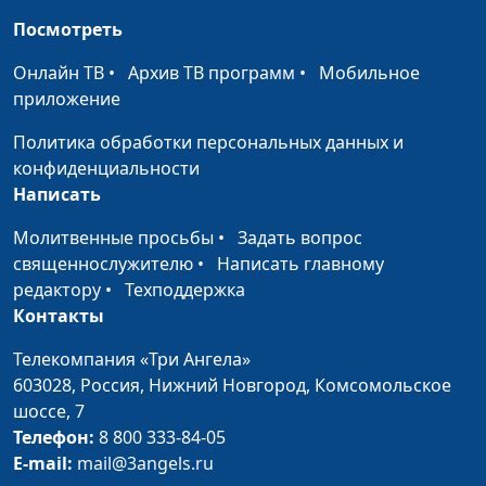
Исцеление в субботу согнутой
Ирина
#18
Посмотреть
женщины. Евангелие от Луки
Кириченко
13:10-17
Онлайн ТВ
•
Архив ТВ программ
•
Мобильное
приложение
Не заботьтесь. Ищите прежде
Ирина
#17
Царство Небесное. Евангелие от
Кириченко
Политика обработки персональных данных и
Луки 12:22-31
конфиденциальности
Написать
Не бойтесь убивающих тело.
Ирина
#16
Евангелие от Луки 12:4-12
Кириченко
Молитвенные просьбы
•
Задать вопрос
священнослужителю
•
Написать главному
Просите и дано будет вам.
Ирина
#15
редактору
•
Техподдержка
Евангелие от Луки 11:5-13
Кириченко
Контакты
Исцеление бесноватого.
Ирина
#14
Телекомпания «Три Ангела»
Евангелие от Луки 9:37-43
Кириченко
603028,
Россия, Нижний Новгород,
Комсомольское
Христос усмиряет бурю на озере.
шоссе, 7
Ирина
#13
Евангелие от Луки 8:22-25
Телефон:
8 800 333-84-05
Кириченко
E-mail:
mail@3angels.ru
Мария Магдалина выливает миро
Ирина
#12